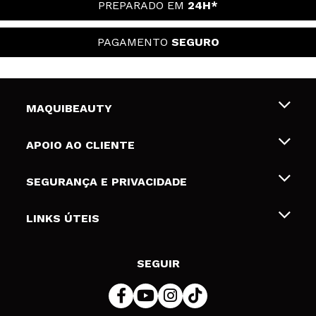
PREPARADO EM
24H*
PAGAMENTO
SEGURO
MAQUIBEAUTY
Sobre nós
APOIO AO CLIENTE
Emprego
Envios e Devoluções
SEGURANÇA E PRIVACIDADE
Gift Cards
Desistência / Devoluções
Termos e Privacidade
LINKS ÚTEIS
Formas de pagamento
Política de privacidade
Contato
Desconto Estudantes
Política de cookies
SEGUIR
Resolução de litígios em linha (ODR)