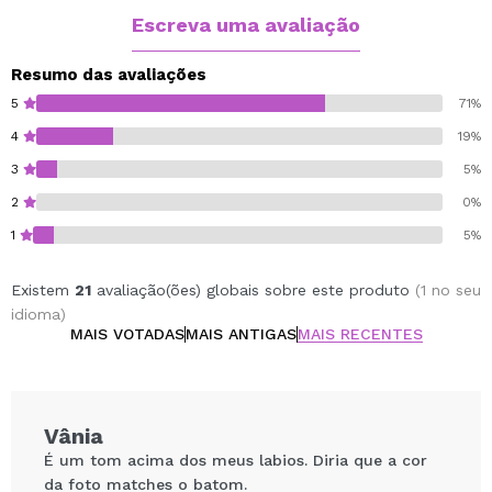
Escreva uma avaliação
Resumo das avaliações
5
71%
4
19%
3
5%
2
0%
1
5%
Existem
21
avaliação(ões) globais sobre este produto
(1 no seu
idioma)
MAIS VOTADAS
MAIS ANTIGAS
MAIS RECENTES
Vânia
É um tom acima dos meus labios. Diria que a cor
da foto matches o batom.