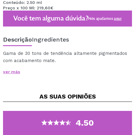
Conteúdo: 2.50 ml
Preço x 100 Ml: 219,60€
Você tem alguma dúvida?
Nós ajudamos
aqui
Descrição
Ingredientes
Gama de 30 tons de tendência altamente pigmentados
com acabamento mate.
Desliza facilmente graças ao seu suave aplicador,
ver más
proporcionando uma cobertura uniforme.
Pode ser usado só ou com um brilho labial.
Cruelty free and Vegan.
AS SUAS
OPINIÕES
4.50