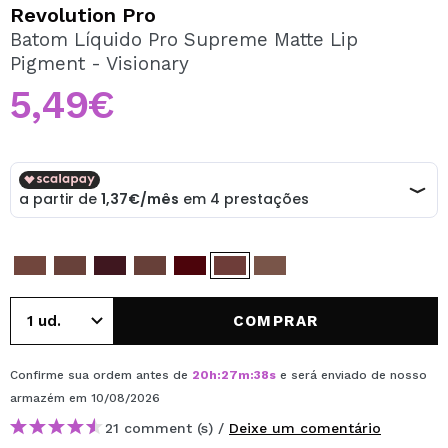
QUERO REGISTAR-ME
Revolution Pro
Batom Líquido Pro Supreme Matte Lip
Ao criar uma conta no Maquibeauty.pt pode fazer as suas
Pigment - Visionary
compras rapidamente, verificar o estado das suas
encomendas e consultar as suas operações anteriores.
5,49€
CRIAR CONTA
COMPRAR
Confirme sua ordem antes de
20
h
:
27
m
:
38
s
e será enviado de nosso
armazém
em 10/08/2026
21 comment (s) /
Deixe um comentário