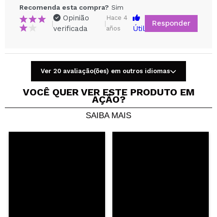
Recomenda esta compra?
Sim
Opinião
Hace 4
Responder
|
|
verificada
Útil
años
Compartilhar um vídeo ou uma foto
Ver 20 avaliação(ões) em outros idiomas
Seu vídeo pode ser o primeiro. Imagine isso...
VOCÊ QUER VER ESTE PRODUTO EM
AÇÃO?
Recomenda esta compra?
Sim
Não
SAIBA MAIS
5/5
ENVIAR