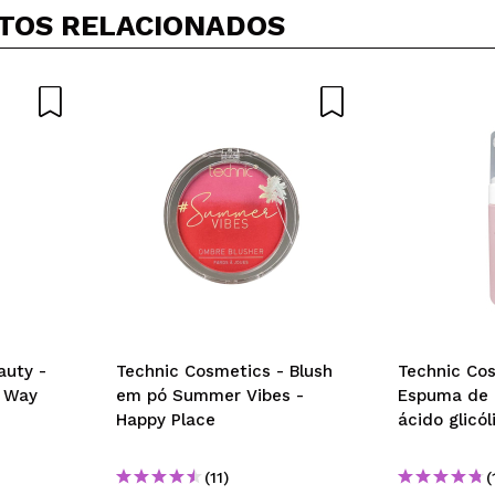
5/
mpra?
Sim
Não
TOS RELACIONADOS
AR
auty -
Technic Cosmetics - Blush
Technic Cos
y Way
em pó Summer Vibes -
Espuma de 
Happy Place
ácido glicól
(11)
(