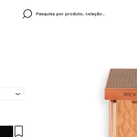
Cristina
Antonia
Ines
Eu não tenho uma c
EU IDIOMA
ez que
Buena experiencia
Muy bien
Spedizi
QUERO
PORTUGUESE
E
eriencia
imballa
ajería.
elegan
colori sc
Ao criar uma conta no
rapidamente, verificar
operações anteriores.