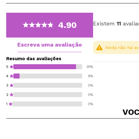
4.90
Existem
11
avalia
Escreva uma avaliação
Ainda não há av
Resumo das avaliações
5
91%
4
9%
3
0%
2
0%
1
0%
VOC