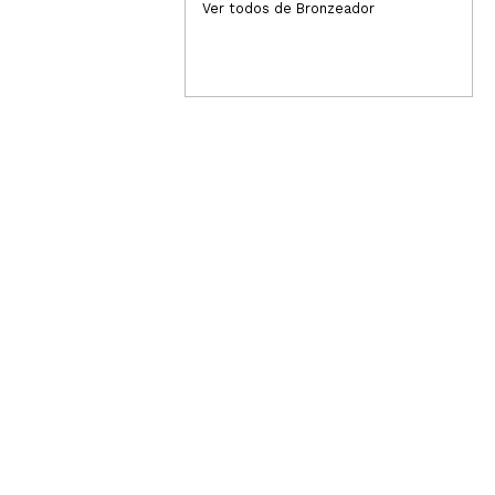
1,99€
6,
Ver todos de Bronzeador