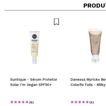
Recomenda esta co
PRODU
ENVI
Suntique - Sérum Protetor
Danessa Myricks Be
Solar I'm Vegan SPF50+
Colorfix Foils - Milk
(6)
(4)