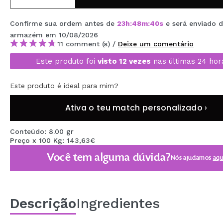
MAQUIFARMA
Confirme sua ordem antes de
23
h
:
48
m
:
40
s
e será enviado 
KOREA ZONE
armazém
em 10/08/2026
11 comment (s) /
Deixe um comentário
TRAVEL SIZE
Este produto foi
visto 12 vezes
nas últimas 24 hor
NATURE
Este produto é ideal para mim?
DESCONTOS
Ativa o teu match personalizado ›
OUTLET
Conteúdo: 8.00 gr
ELES VOLTARAM!
Preço x 100 Kg: 143,63€
Você tem alguma dúvida?
Nós ajudamos
aqu
EM BREVE
BLOG
Descrição
Ingredientes