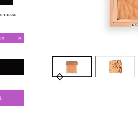
de nosso
as.
i