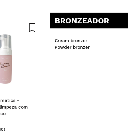
5
BRONZEADOR
Cream bronzer
Powder bronzer
Eig
Pla
Technic Cosmetics -
Corretivo Creme Stretch
Concealer - Warm Tan
metics -
limpeza com
ico
10)
(5)