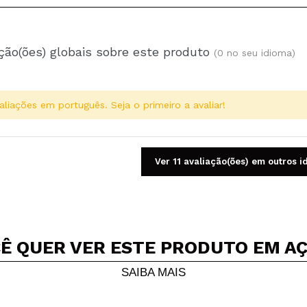
ção(ões) globais sobre este produto
(0 no seu idioma)
aliações em português. Seja o primeiro a avaliar!
Ver 11 avaliação(ões) em outros 
Ê QUER VER ESTE PRODUTO EM A
Compartilhar um vídeo ou uma foto
Seu vídeo pode ser o primeiro. Imagine isso...
SAIBA MAIS