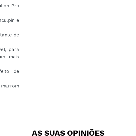
tion Pro
culpir e
tante de
el, para
 um mais
eito de
r marrom
AS SUAS
OPINIÕES