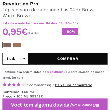
QUERO REGISTAR-ME
Revolution Pro
Lápis e soro de sobrancelhas 24Hr Brow -
Ao criar uma conta no Maquibeauty.pt pode fazer as suas
Warm Brown
compras rapidamente, verificar o estado das suas
encomendas e consultar as suas operações anteriores.
Este desconto termina em:
04
dias
03
h
:
30
m
:
10
s
0,95€
-90%
9,49€
CRIAR CONTA
COMPRAR
Confirme sua ordem antes de
02
h
:
30
m
:
10
s
e será enviado de nosso
armazém
hoje
7 comment (s) /
Deixe um comentário
Conteúdo: 1.60 ml
Preço x 100 Ml: 593,13€
Você tem alguma dúvida?
Nós ajudamos
aqui