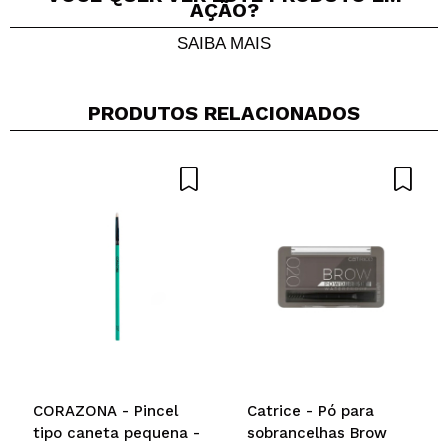
AÇÃO?
SAIBA MAIS
Compartilhar um vídeo ou uma foto
Seu vídeo pode ser o primeiro. Imagine isso...
PRODUTOS RELACIONADOS
Recomenda esta compra?
Sim
Não
5/5
ENVIAR
CORAZONA - Pincel
Catrice - Pó para
tipo caneta pequena -
sobrancelhas Brow