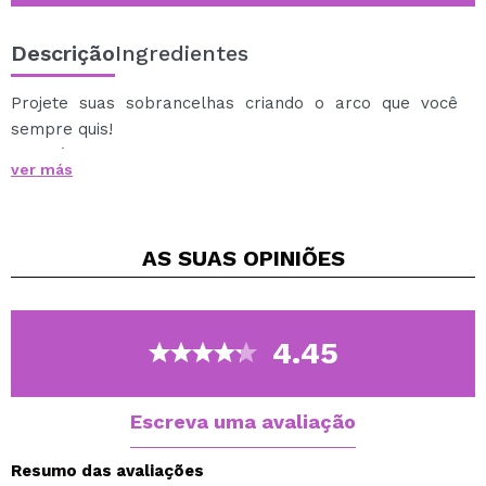
Descrição
Ingredientes
Projete suas sobrancelhas criando o arco que você
sempre quis!
Este lápis de sobrancelha tem uma inovadora ponta de
ver más
dente de tubarão que preenche facilmente as
sobrancelhas.
A outra extremidade do lápis inclui um soro enriquecido
AS SUAS
OPINIÕES
com extrato de sementes de milheto, graças ao qual
você terá sobrancelhas mais espessas e espessas.
Lápis de sobrancelha: Aplique o produto deixando a
ponta do dente de tubarão criar a aparência de pêlos
4.45
nas sobrancelhas.
Soro: Aplique o produto nas sobrancelhas limpas à
noite.
Escreva uma avaliação
Disponível em vários tons.
Resumo das avaliações