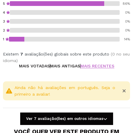
Cruelty free.
5
86%
Vegan.
4
0%
3
0%
2
0%
1
14%
Existem
7
avaliação(ões) globais sobre este produto
(0 no seu
idioma)
MAIS VOTADAS
MAIS ANTIGAS
MAIS RECENTES
Ainda não há avaliações em português. Seja o
primeiro a avaliar!
Ver 7 avaliação(ões) em outros idiomas
VOCÊ QUER VER ESTE PRODUTO EM