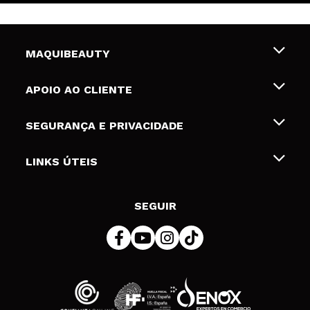
MAQUIBEAUTY
Sobre nós
APOIO AO CLIENTE
Emprego
Envios e Devoluções
SEGURANÇA E PRIVACIDADE
Gift Cards
Desistência / Devoluções
Termos e Privacidade
LINKS ÚTEIS
Formas de pagamento
Política de privacidade
Contato
Desconto Estudantes
Política de cookies
SEGUIR
Resolução de litígios em linha (ODR)