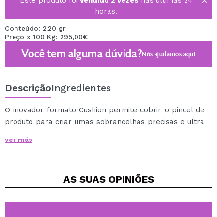
Este produto foi
vendido 2 vezes
nas últimas 24
horas.
Conteúdo: 2.20 gr
Preço x 100 Kg: 295,00€
Você tem alguma dúvida?
Nós ajudamos
aqui
Descrição
Ingredientes
O inovador formato Cushion permite cobrir o pincel de
produto para criar umas sobrancelhas precisas e ultra
definidas.
ver más
A fórmula ricamente pigmentada faz que os pelos das
sobrancelhas se desenhem como traços, ao mesmo
tempo que a sua resistência à prova de manchas, faz
AS SUAS
OPINIÕES
com que as sobrancelhas estejam, perfeitas durante
todo o dia.
Cruelty-free and Vegan.