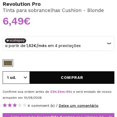
QUERO REGISTAR-ME
Revolution Pro
Tinta para sobrancelhas Cushion - Blonde
Ao criar uma conta no Maquibeauty.pt pode fazer as suas
compras rapidamente, verificar o estado das suas
6,49€
encomendas e consultar as suas operações anteriores.
CRIAR CONTA
COMPRAR
Confirme sua ordem antes de
22
h
:
22
m
:
49
s
e será enviado de nosso
armazém
em 10/08/2026
4 comment (s) /
Deixe um comentário