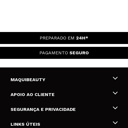
PREPARADO EM
24H*
PAGAMENTO
SEGURO
MAQUIBEAUTY
Sobre nós
APOIO AO CLIENTE
Emprego
Envios e Devoluções
SEGURANÇA E PRIVACIDADE
Gift Cards
Desistência / Devoluções
Termos e Privacidade
LINKS ÚTEIS
Formas de pagamento