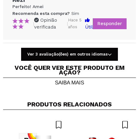
Perfeito! Amei
Recomenda esta compra?
Sim
Opinião
Hace 5
Responder
|
|
verificada
Útil
años
Ver 3 avaliação(ões) em outros idiomas
Compartilhar um vídeo ou uma foto
Seu vídeo pode ser o primeiro. Imagine isso...
VOCÊ QUER VER ESTE PRODUTO EM
AÇÃO?
SAIBA MAIS
Recomenda esta compra?
Sim
Não
5/5
PRODUTOS RELACIONADOS
ENVIAR