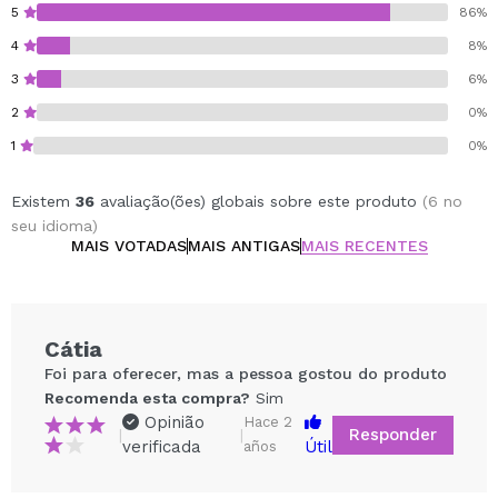
5
86%
4
8%
3
6%
2
0%
1
0%
Existem
36
avaliação(ões) globais sobre este produto
(6 no
seu idioma)
MAIS VOTADAS
MAIS ANTIGAS
MAIS RECENTES
Cátia
Foi para oferecer, mas a pessoa gostou do produto
Recomenda esta compra?
Sim
Opinião
Hace 2
Responder
|
|
verificada
Útil
años