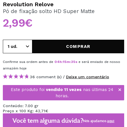
QUERO REGISTAR-ME
Revolution Relove
Pó de fixação solto HD Super Matte
Ao criar uma conta no Maquibeauty.pt pode fazer as suas
compras rapidamente, verificar o estado das suas
2,99€
encomendas e consultar as suas operações anteriores.
CRIAR CONTA
COMPRAR
Confirme sua ordem antes de
04
h
:
15
m
:
35
s
e será enviado de nosso
armazém
hoje
36 comment (s) /
Deixe um comentário
Este produto foi
vendido 11 vezes
nas últimas 24
horas.
Conteúdo: 7.00 gr
Preço x 100 Kg: 42,71€
Você tem alguma dúvida?
Nós ajudamos
aqui