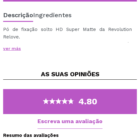
Descrição
Ingredientes
Pó de fixação solto HD Super Matte da Revolution
Relove.
Elimine o brilho e matifique a sua pele com estes pós
ver más
fixadores.
Um pó universal e leve que o ajudará a eliminar o
brilho indesejado.
AS SUAS
OPINIÕES
Modo de Usar: Aplicar o pó no rosto para fixar
produtos líquidos e cremosos e reduzir o brilho nas
áreas mais oleosas do rosto.
4.80
Cruelty free.
Vegan.
Escreva uma avaliação
Resumo das avaliações