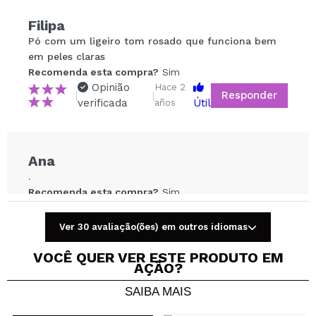
Filipa
Compartilhar um vídeo ou uma foto
Pó com um ligeiro tom rosado que funciona bem
Seu vídeo pode ser o primeiro. Imagine isso...
em peles claras
Recomenda esta compra?
Sim
Opinião
Hace 2
Responder
|
|
Recomenda esta compra?
Sim
Não
verificada
Útil
años
5/5
ENVIAR
Ana
.
Recomenda esta compra?
Sim
Opinião
Hace 3
Responder
|
|
verificada
Útil
años
Ver 30 avaliação(ões) em outros idiomas
VOCÊ QUER VER ESTE PRODUTO EM
AÇÃO?
Ana
SAIBA MAIS
Bom
Recomenda esta compra?
Sim