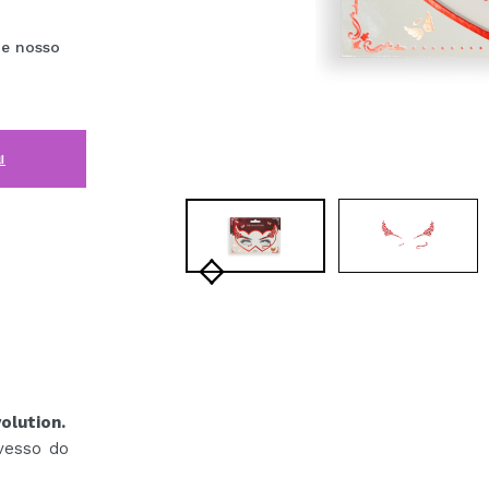
e nosso
i
olution.
avesso do