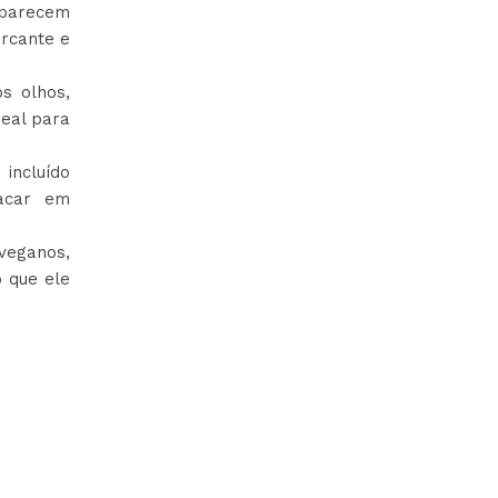
o parecem
arcante e
s olhos,
deal para
 incluído
tacar em
veganos,
 que ele