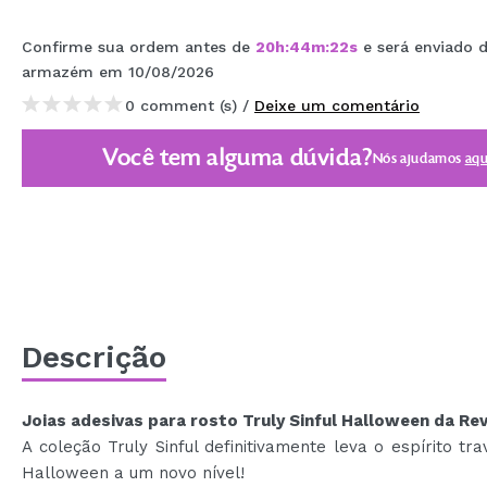
MAQUIFARMA
Confirme sua ordem antes de
20
h
:
44
m
:
21
s
e será enviado d
KOREA ZONE
armazém
em 10/08/2026
TRAVEL SIZE
0 comment (s) /
Deixe um comentário
NATURE
Você tem alguma dúvida?
Nós ajudamos
aqu
DESCONTOS
OUTLET
ELES VOLTARAM!
EM BREVE
Descrição
BLOG
Joias adesivas para rosto Truly Sinful Halloween da Rev
A coleção Truly Sinful definitivamente leva o espírito tr
Halloween a um novo nível!