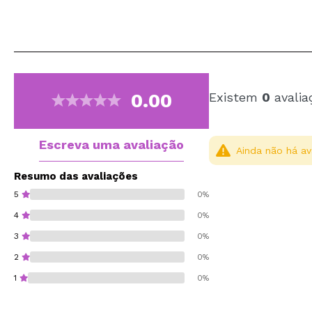
0.00
Existem
0
avalia
Escreva uma avaliação
Ainda não há av
Resumo das avaliações
5
0%
4
0%
3
0%
2
0%
1
0%