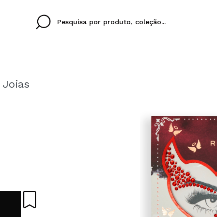
 Joias
Cristina
Antonia
Ines
Eu não tenho uma c
EU IDIOMA
ez que
Buena experiencia
Muy bien
Spedizi
QUERO
PORTUGUESE
E
eriencia
imballa
ajería.
elegan
colori sc
Ao criar uma conta no
rapidamente, verificar
operações anteriores.