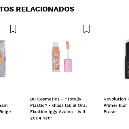
Seu vídeo pode ser o primeiro. Imagine isso...
TOS RELACIONADOS
5/
mpra?
Sim
Não
AR
-
BH Cosmetics - *Totally
Revolution 
ream
Plastic* - Gloss labial Oral
Primer Blur 
Beige
Fixation Iggy Azalea - Is It
Eraser
2004 Yet?