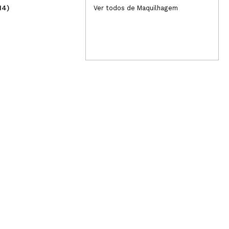
14)
(1)
Ver todos de Maquilhagem
27,95€
19