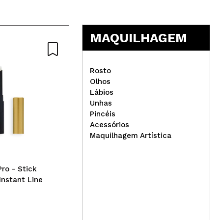
5
MAQUILHAGEM
Rosto
Olhos
Lábios
COSRX - Creme Facial The
Unhas
Retinol 0.1
Pincéis
Acessórios
Jes
Maquilhagem Artística
de 
cos
Ma
Pro - Stick
Instant Line