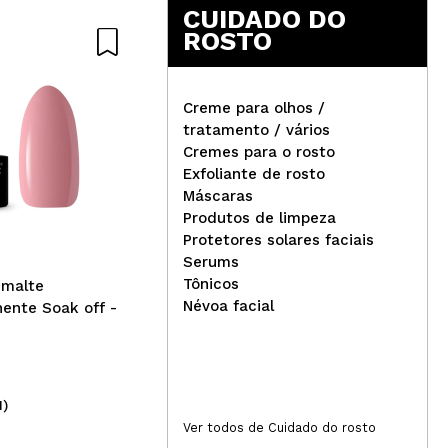
CUIDADO DO
ROSTO
Creme para olhos /
tratamento / vários
Cremes para o rosto
Claresa - Esmalte
Cla
Exfoliante de rosto
semipermanente Soak off -
sem
Máscaras
2: Neon
6: 
Produtos de limpeza
Protetores solares faciais
Serums
Tônicos
smalte
Névoa facial
ente Soak off -
1)
(6)
4,95€
Ver todos de Cuidado do rosto
4