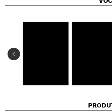
VOC
Recomenda esta co
ENVI
PRODU