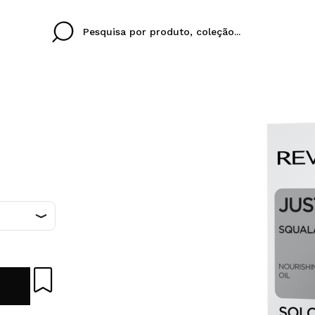
Cristina
Antonia
Ines
Eu não tenho uma c
EU IDIOMA
ez que
Buena experiencia
Muy bien
Spedizi
QUERO
PORTUGUESE
E
eriencia
imballa
ajería.
elegan
colori sc
Ao criar uma conta no
rapidamente, verificar
operações anteriores.