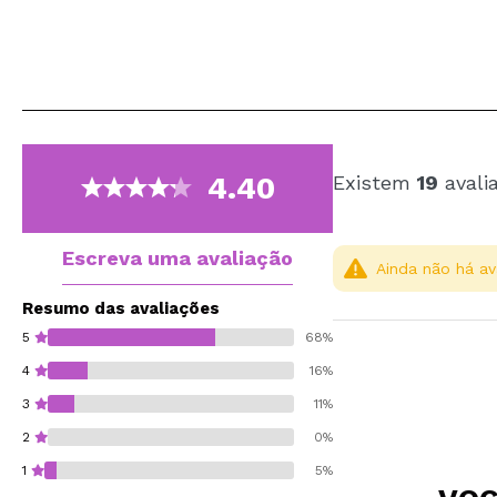
4.40
Existem
19
avali
Escreva uma avaliação
Ainda não há av
Resumo das avaliações
5
68%
4
16%
3
11%
2
0%
1
5%