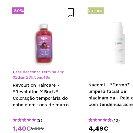
-80%
Natural
Este desconto termina em:
02
dias
23
h
:
55
m
:
49
s
Nacomi - *Dermo* -
Revolution Haircare -
limpeza facial de
*Revolution X Bratz* -
niacinamida - Pele 
Coloração temporária do
com tendência acne
cabelo em tons de marrom
- Sasha Bunny Boo Red
(3)
(10)
1,40€
4,49€
6,99€