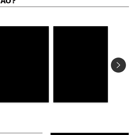
ÇÃO?
5