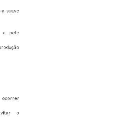
o-a suave
a a pele
produção
 ocorrer
vitar o