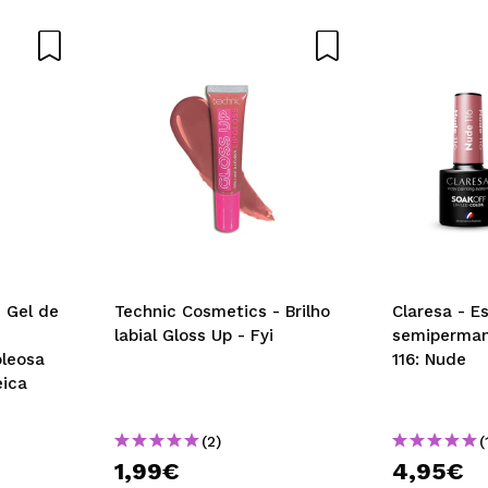
 Gel de
Technic Cosmetics - Brilho
Claresa - E
labial Gloss Up - Fyi
semiperman
oleosa
116: Nude
ica
(2)
(
1,99€
4,95€