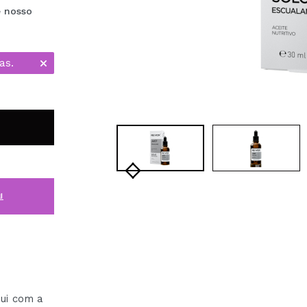
e nosso
as.
i
nui com a