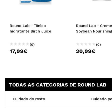
MAQUIFARMA
KOREA ZONE
TRAVEL SIZE
Round Lab - Tônico
Round Lab - Creme 
hidratante Birch Juice
Soybean Nourishin
NATURE
(0)
(0)
17,99€
20,99€
DESCONTOS
OUTLET
ELES VOLTARAM!
EM BREVE
TODAS AS CATEGORIAS DE ROUND LAB
BLOG
Cuidado do rosto
Cuidado pe