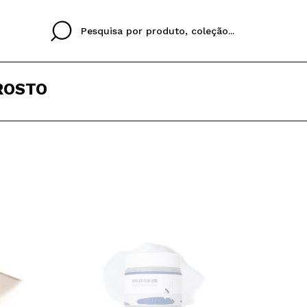
ROSTO
Cristina
Antonia
Ines
Eu não tenho uma c
EU IDIOMA
ez que
Buena experiencia
Muy bien
Spedizi
QUERO
PORTUGUESE
E
eriencia
imballa
ajería.
elegan
colori sc
Ao criar uma conta no
rapidamente, verificar
operações anteriores.