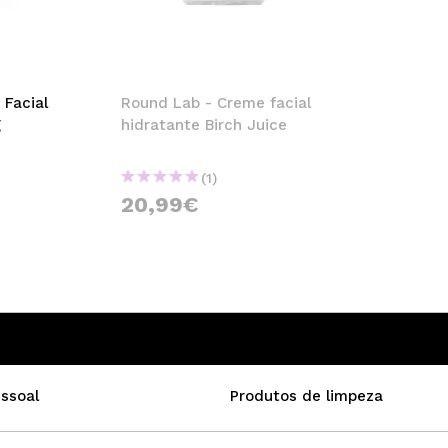
Facial
Round Lab - Creme facial
g
hidratante Birch Juice
(1)
20,99€
ssoal
Produtos de limpeza