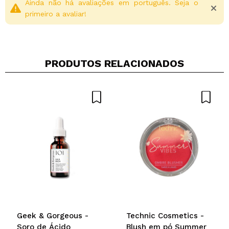
cansaço visual e relaxar com um momento de
Ainda não há avaliações em português. Seja o
autocuidado.
primeiro a avaliar!
Seu formato prático permite que você aproveite seus
benefícios em qualquer lugar, tornando sua rotina de
relaxamento mais fácil e eficaz.
PRODUTOS RELACIONADOS
Compartilhar um vídeo ou uma foto
Seu vídeo pode ser o primeiro. Imagine isso...
Recomenda esta compra?
Sim
Não
5/5
ENVIAR
Geek & Gorgeous -
Technic Cosmetics -
Soro de Ácido
Blush em pó Summer