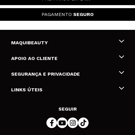
PAGAMENTO
SEGURO
MAQUIBEAUTY
Sobre nós
APOIO AO CLIENTE
Emprego
Envios e Devoluções
SEGURANÇA E PRIVACIDADE
Gift Cards
Desistência / Devoluções
Termos e Privacidade
LINKS ÚTEIS
Formas de pagamento
Política de privacidade
Contato
Desconto Estudantes
Política de cookies
SEGUIR
Resolução de litígios em linha (ODR)