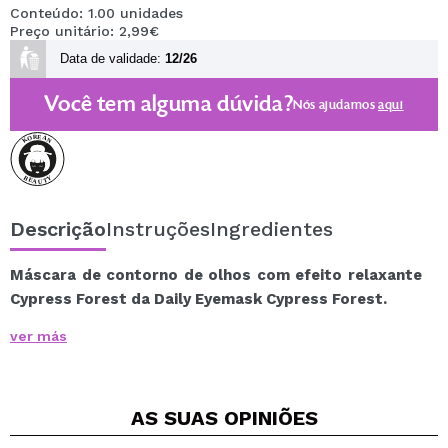
Conteúdo: 1.00 unidades
Preço unitário: 2,99€
Data de validade:
12/26
Você tem alguma dúvida?
Nós ajudamos
aqui
Descrição
Instruções
Ingredientes
Máscara de contorno de olhos com efeito relaxante
Cypress Forest da Daily Eyemask Cypress Forest.
No final do dia, quando seus olhos estão exaustos de
ver más
olhar para telas ou ler, o Daily Eyemask Cypress
Forest Steambase é seu melhor aliado.
Esta máscara com autoaquecimento atinge até 40ºC,
AS SUAS
OPINIÕES
proporcionando um efeito de calor suave e relaxante
que alivia o cansaço visual.