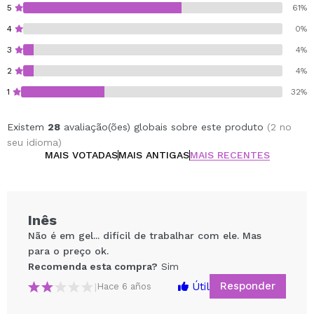
5
61%
4
0%
3
4%
2
4%
1
32%
Existem
28
avaliação(ões) globais sobre este produto
(2 no
seu idioma)
MAIS VOTADAS
MAIS ANTIGAS
MAIS RECENTES
Inês
Não é em gel... difícil de trabalhar com ele. Mas
para o preço ok.
Recomenda esta compra?
Sim
Responder
Útil
|
Hace 6 años