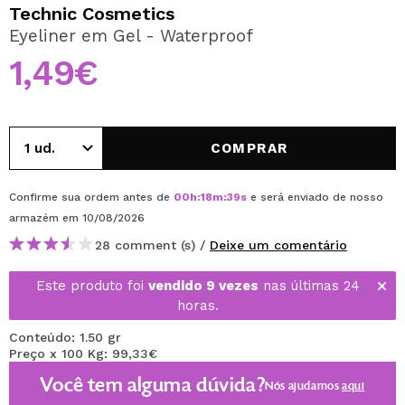
QUERO REGISTAR-ME
Technic Cosmetics
Eyeliner em Gel - Waterproof
Ao criar uma conta no Maquibeauty.pt pode fazer as suas
compras rapidamente, verificar o estado das suas
1,49€
encomendas e consultar as suas operações anteriores.
CRIAR CONTA
COMPRAR
Confirme sua ordem antes de
00
h
:
18
m
:
39
s
e será enviado de nosso
armazém
em 10/08/2026
28 comment (s) /
Deixe um comentário
Este produto foi
vendido 9 vezes
nas últimas 24
horas.
Conteúdo: 1.50 gr
Preço x 100 Kg: 99,33€
Você tem alguma dúvida?
Nós ajudamos
aqui