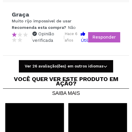
Graça
Compartilhar um vídeo ou uma foto
Muito rijo impossível de usar
Seu vídeo pode ser o primeiro. Imagine isso...
Recomenda esta compra?
Não
Opinião
Hace 6
Responder
|
|
verificada
Útil
años
Recomenda esta compra?
Sim
Não
5/5
ENVIAR
Ver 26 avaliação(ões) em outros idiomas
VOCÊ QUER VER ESTE PRODUTO EM
AÇÃO?
SAIBA MAIS