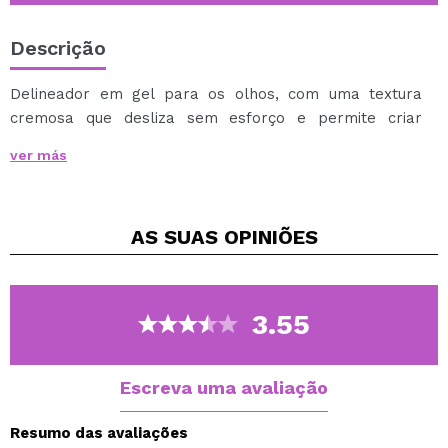
Descrição
Delineador em gel para os olhos, com uma textura
cremosa que desliza sem esforço e permite criar
traços com grande precisão.
ver más
É preto e resistente à água.
Waterproof.
AS SUAS
OPINIÕES
3.55
Escreva uma avaliação
Resumo das avaliações