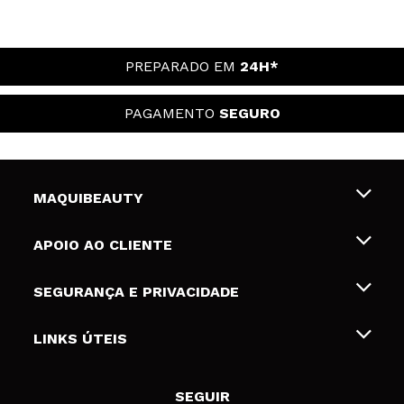
PREPARADO EM
24H*
PAGAMENTO
SEGURO
MAQUIBEAUTY
Sobre nós
APOIO AO CLIENTE
Emprego
Envios e Devoluções
SEGURANÇA E PRIVACIDADE
Gift Cards
Desistência / Devoluções
Termos e Privacidade
LINKS ÚTEIS
Formas de pagamento
Política de privacidade
Contato
Desconto Estudantes
Política de cookies
SEGUIR