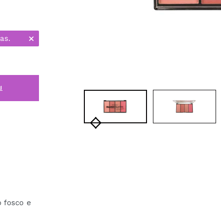
as.
i
 fosco e