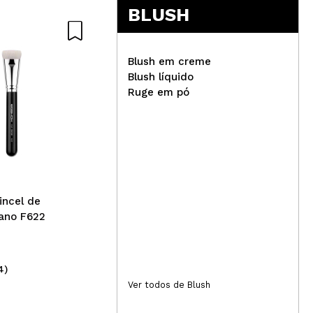
BLUSH
Blush em creme
Blush líquido
Ruge em pó
IDC Institute - Sabonete
Tec
facial em barra - Carvão
de 
Purificante
Scu
incel de
lano F622
4)
(6)
2,75€
2,
Ver todos de Blush