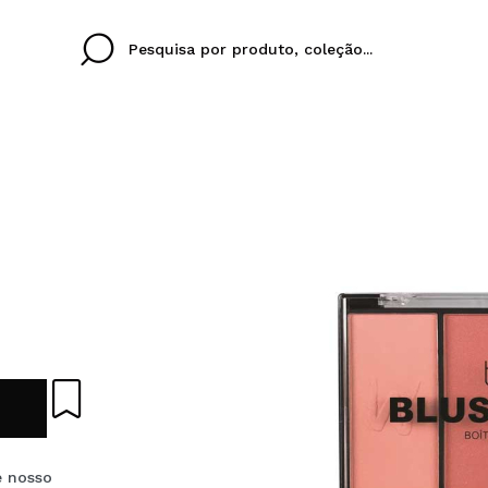
Cristina
Antonia
Ines
Eu não tenho uma c
EU IDIOMA
ez que
Buena experiencia
Muy bien
Spedizi
QUERO
PORTUGUESE
E
eriencia
imballa
ajería.
elegan
colori sc
Ao criar uma conta no
rapidamente, verificar
operações anteriores.
e nosso