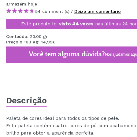
armazém
hoje
MAQUIFARMA
54 comment (s) /
Deixe um comentário
KOREA ZONE
Este produto foi
visto 44 vezes
nas últimas 24 hor
TRAVEL SIZE
Conteúdo: 20.00 gr
NATURE
Preço x 100 Kg: 14,95€
Você tem alguma dúvida?
Nós ajudamos
aqu
DESCONTOS
OUTLET
ELES VOLTARAM!
EM BREVE
Descrição
BLOG
Paleta de cores ideal para todos os tipos de pele.
Esta paleta contém quatro cores de pó com acabamento
brilho para obter a aparência perfeita.