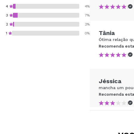
|
4
4%
3
7%
2
2%
Tânia
1
0%
Ótima relação q
Recomenda esta
|
Recomenda esta co
Jéssica
ENVI
mancha um pou
Recomenda esta
|