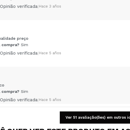
Opinião verificada
|
Hace 3 años
ualidade preço
Compartilhar um vídeo ou uma foto
 compra?
Sim
Seu vídeo pode ser o primeiro. Imagine isso...
Opinião verificada
|
Hace 5 años
5/
mpra?
Sim
Não
AR
co
 compra?
Sim
Opinião verificada
|
Hace 5 años
Ver 51 avaliação(ões) em outros 