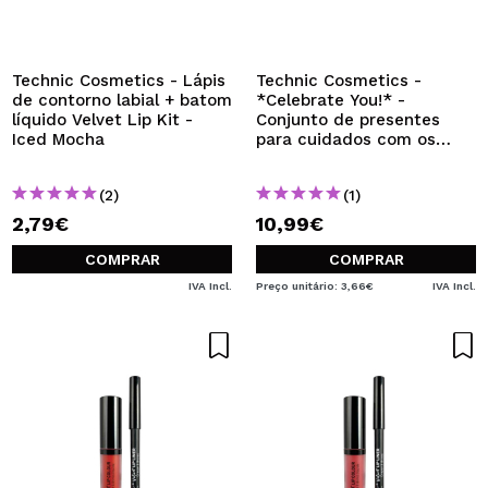
QUERO REGISTAR-ME
Ao criar uma conta no Maquibeauty.pt pode fazer as suas
compras rapidamente, verificar o estado das suas
Technic Cosmetics - Lápis
Technic Cosmetics -
encomendas e consultar as suas operações anteriores.
de contorno labial + batom
*Celebrate You!* -
líquido Velvet Lip Kit -
Conjunto de presentes
Iced Mocha
para cuidados com os
cabelos
CRIAR CONTA
(2)
(1)
2,79€
10,99€
COMPRAR
COMPRAR
IVA Incl.
Preço unitário: 3,66€
IVA Incl.