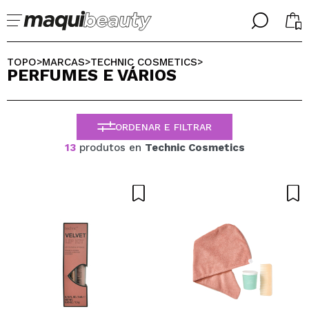
╳
╳
SELECIONE O SEU IDIOMA
TOPO
MARCAS
TECHNIC COSMETICS
>
>
>
PERFUMES E VÁRIOS
Já sou #maquilover, tenho uma conta
BIENVENIDX!
PORTUGUESE
ESPAÑOL
ORDENAR E FILTRAR
ENGLISH
FRANCES
13
produtos en
Technic Cosmetics
ALEMAN
ITALIANO
Esqueceu-se da palavra-passe?
Eu não tenho uma conta aqui