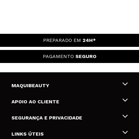
PREPARADO EM
24H*
PAGAMENTO
SEGURO
MAQUIBEAUTY
Sobre nós
APOIO AO CLIENTE
Emprego
Envios e Devoluções
SEGURANÇA E PRIVACIDADE
Gift Cards
Desistência / Devoluções
Termos e Privacidade
LINKS ÚTEIS
Formas de pagamento