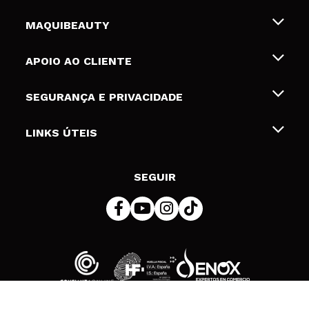
MAQUIBEAUTY
Sobre nós
APOIO AO CLIENTE
Emprego
Envios e Devoluções
SEGURANÇA E PRIVACIDADE
Gift Cards
Desistência / Devoluções
Termos e Privacidade
LINKS ÚTEIS
Formas de pagamento
Política de privacidade
Contato
Desconto Estudantes
Política de cookies
SEGUIR
Resolução de litígios em linha (ODR)
© 2026 DSM Beauty, S.L.