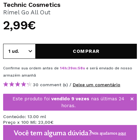
QUERO REGISTAR-ME
Technic Cosmetics
Rímel Go All Out
Ao criar uma conta no Maquibeauty.pt pode fazer as suas
compras rapidamente, verificar o estado das suas
2,99€
encomendas e consultar as suas operações anteriores.
CRIAR CONTA
COMPRAR
Confirme sua ordem antes de
14
h
:
39
m
:
58
s
e será enviado de nosso
armazém
amanhã
30 comment (s) /
Deixe um comentário
Este produto foi
vendido 9 vezes
nas últimas 24
horas.
Conteúdo: 13.00 ml
Preço x 100 Ml: 23,00€
Você tem alguma dúvida?
Nós ajudamos
aqui