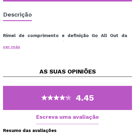
Descrição
Rímel de comprimento e definição Go All Out da
Technic Cosmetics
para cílios perfeitos.
ver más
Obtenha cílios longos com definição máxima, graças a
este rímel Go All Out.
Possui aplicador cônico curvo para uma aplicação
AS SUAS
OPINIÕES
perfeita.
De longa duração.
4.45
Escreva uma avaliação
Resumo das avaliações