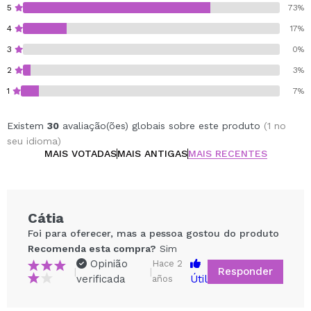
5
73%
4
17%
3
0%
2
3%
1
7%
Existem
30
avaliação(ões) globais sobre este produto
(1 no
seu idioma)
MAIS VOTADAS
MAIS ANTIGAS
MAIS RECENTES
Cátia
Foi para oferecer, mas a pessoa gostou do produto
Recomenda esta compra?
Sim
Opinião
Hace 2
Responder
|
|
verificada
Útil
años