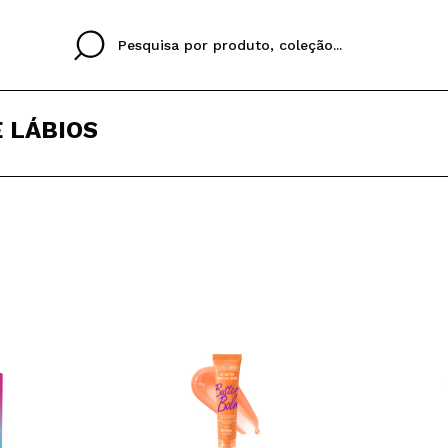
 LÁBIOS
Cristina
Antonia
Ines
Eu não tenho uma c
EU IDIOMA
ez que
Buena experiencia
Muy bien
Spedizi
QUERO
PORTUGUESE
E
eriencia
imballa
ajería.
elegan
colori sc
Ao criar uma conta no
rapidamente, verificar
operações anteriores.