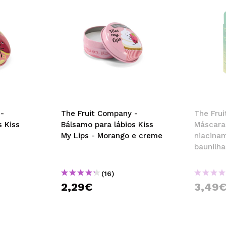
-
The Fruit Company -
The Fru
s Kiss
Bálsamo para lábios Kiss
Máscara
My Lips - Morango e creme
niacina
baunilha
(16)
2,29€
3,49