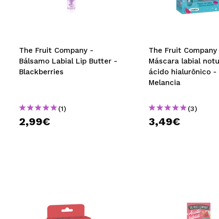
MAQUIFARMA
KOREA ZONE
TRAVEL SIZE
The Fruit Company -
The Fruit Company 
Bálsamo Labial Lip Butter -
Máscara labial not
NATURE
Blackberries
ácido hialurônico -
Melancia
DESCONTOS
(1)
(3)
OUTLET
2,99€
3,49€
ELES VOLTARAM!
EM BREVE
BLOG