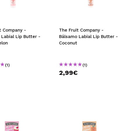
CRIAR CONTA
it Company -
The Fruit Company -
Labial Lip Butter -
Bálsamo Labial Lip Butter -
elon
Coconut
(1)
(1)
€
2,99€