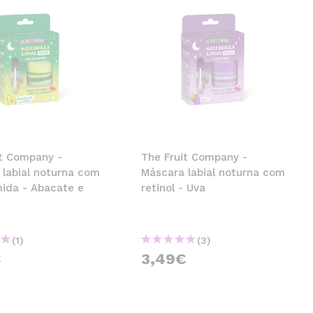
it Company -
The Fruit Company -
 labial noturna com
Máscara labial noturna com
mida - Abacate e
retinol - Uva
(1)
(3)
€
3,49€