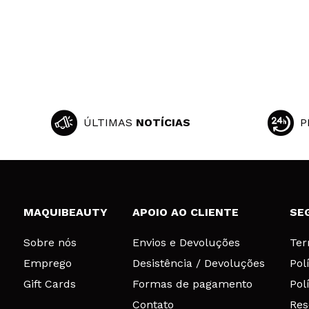
ÚLTIMAS
NOTÍCIAS
P
MAQUIBEAUTY
APOIO AO CLIENTE
SE
Sobre nós
Envios e Devoluções
Ter
Emprego
Desistência / Devoluções
Pol
Gift Cards
Formas de pagamento
Pol
Contato
Res