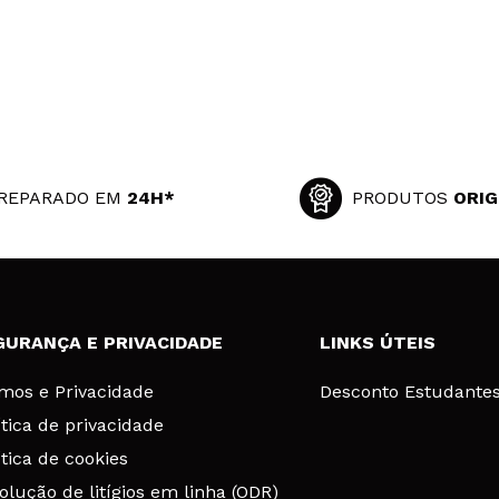
REPARADO EM
24H*
PRODUTOS
ORIG
GURANÇA E PRIVACIDADE
LINKS ÚTEIS
mos e Privacidade
Desconto Estudante
ítica de privacidade
ítica de cookies
olução de litígios em linha (ODR)