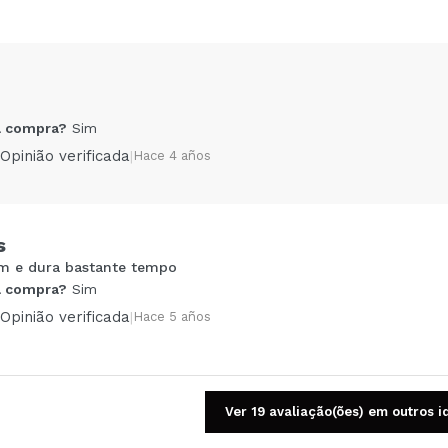
 compra?
Sim
Opinião verificada
|
Hace 4 años
s
m e dura bastante tempo
Compartilhar um vídeo ou uma foto
 compra?
Sim
Seu vídeo pode ser o primeiro. Imagine isso...
Opinião verificada
|
Hace 5 años
5/
mpra?
Sim
Não
AR
Ver 19 avaliação(ões) em outros 