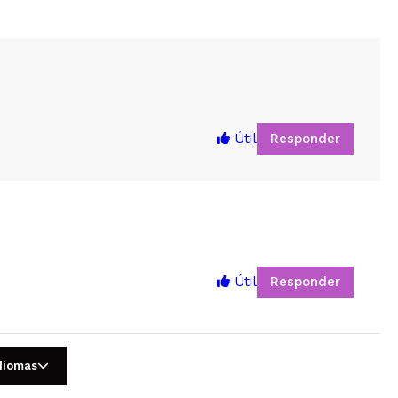
Responder
Útil
Responder
Útil
5
idiomas