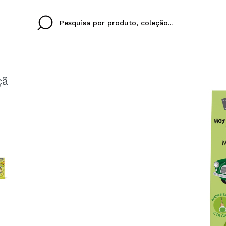
çã
Cristina
Antonia
Ines
Eu não tenho uma c
EU IDIOMA
ez que
Buena experiencia
Muy bien
Spedizi
QUERO
PORTUGUESE
E
eriencia
imballa
ajería.
elegan
colori sc
Ao criar uma conta no
rapidamente, verificar
operações anteriores.