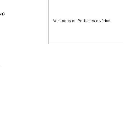
21)
(3)
1,39€
2,
Ver todos de Perfumes e vários