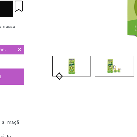
e nosso
as.
i
a a maçã
cá-lo