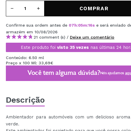
MAQUIFARMA
COMPRAR
KOREA ZONE
Confirme sua ordem antes de
07
h
:
05
m
:
15
s
e será enviado d
TRAVEL SIZE
armazém
em 10/08/2026
21 comment (s) /
Deixe um comentário
NATURE
Este produto foi
visto 35 vezes
nas últimas 24 hor
Conteúdo: 6.50 ml
DESCONTOS
Preço x 100 Ml: 33,69€
OUTLET
Você tem alguma dúvida?
Nós ajudamos
aqu
ELES VOLTARAM!
EM BREVE
Descrição
BLOG
Ambientador para automóveis com um delicioso arom
verde.
Este ambientador foi projetado para que você possa colo