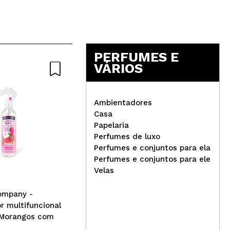
PERFUMES E
VÁRIOS
Ambientadores
Casa
Papelaria
Pra
Perfumes de luxo
Spr
Perfumes e conjuntos para ela
The Fruit Company -
Perfumes e conjuntos para ele
*Candy Shop* -
Velas
Ambientador para guarda-
roupas - Nuvem colorida
ompany -
 multifuncional
 Morangos com