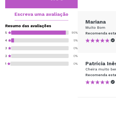
Escreva uma avaliação
Mariana
Resumo das avaliações
Muito Bom
5
95%
Recomenda esta
|
4
5%
3
0%
2
0%
Patrícia Inê
1
0%
Cheira muito be
Recomenda esta
|
Recomenda esta co
ENVI