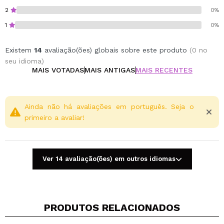
2
0%
1
0%
Existem
14
avaliação(ões) globais sobre este produto
(0 no
seu idioma)
MAIS VOTADAS
MAIS ANTIGAS
MAIS RECENTES
Ainda não há avaliações em português. Seja o
primeiro a avaliar!
Ver 14 avaliação(ões) em outros idiomas
PRODUTOS RELACIONADOS
Compartilhar um vídeo ou uma foto
Seu vídeo pode ser o primeiro. Imagine isso...