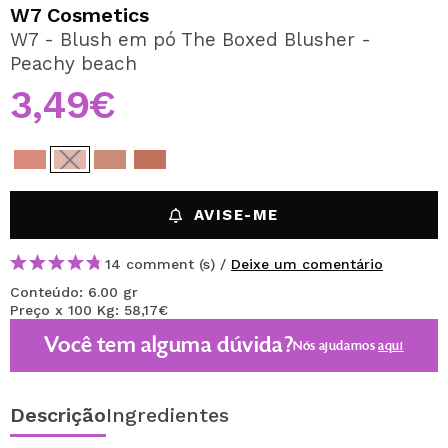
QUERO REGISTAR-ME
W7 Cosmetics
W7 - Blush em pó The Boxed Blusher -
Ao criar uma conta no Maquibeauty.pt pode fazer as suas
Peachy beach
compras rapidamente, verificar o estado das suas
encomendas e consultar as suas operações anteriores.
3,49€
CRIAR CONTA
AVISE-ME
14 comment (s) /
Deixe um comentário
Conteúdo: 6.00 gr
Preço x 100 Kg: 58,17€
Você tem alguma dúvida?
Nós ajudamos
aqui
Descrição
Ingredientes