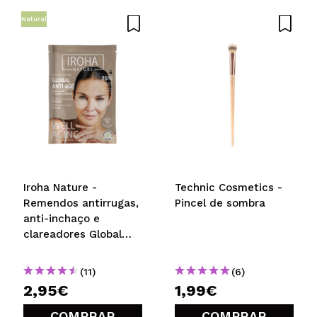
Natural
Recomenda esta compra?
Sim
Não
5/5
ENVIAR
Iroha Nature -
Technic Cosmetics -
Remendos antirrugas,
Pincel de sombra
anti-inchaço e
clareadores Global
Eye Care -
Niacinamida, Cafeína
(11)
(6)
e Peptídeos
2,95€
1,99€
COMPRAR
COMPRAR