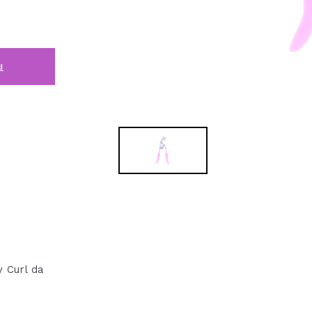
i
y Curl da