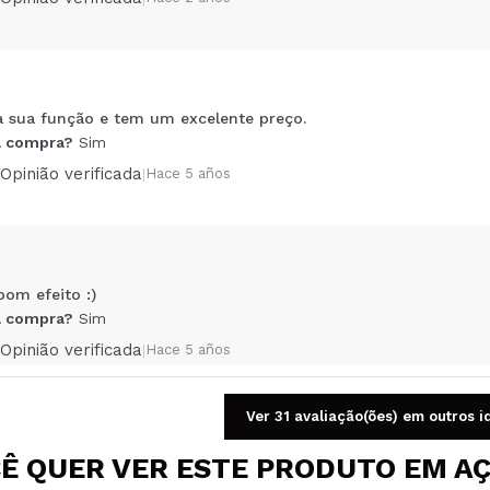
a sua função e tem um excelente preço.
Compartilhar um vídeo ou uma foto
 compra?
Sim
Seu vídeo pode ser o primeiro. Imagine isso...
Opinião verificada
|
Hace 5 años
5/
mpra?
Sim
Não
AR
om efeito :)
 compra?
Sim
Opinião verificada
|
Hace 5 años
Ver 31 avaliação(ões) em outros 
Ê QUER VER ESTE PRODUTO EM A