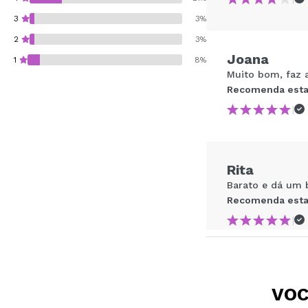
3
3%
2
3%
Joana
1
8%
Muito bom, faz 
Recomenda esta
|
Recomenda esta co
Rita
ENVI
Barato e dá um b
Recomenda esta
|
Inês
VOC
bom