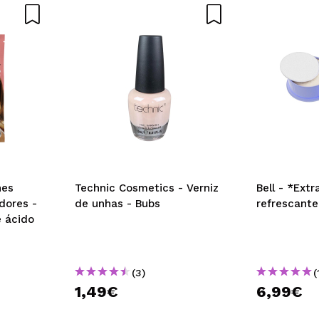
 compra?
Sim
ce 6 años
hes
Technic Cosmetics - Verniz
Bell - *Extr
dores -
de unhas - Bubs
refrescante
e ácido
(3)
(
1,49€
6,99€