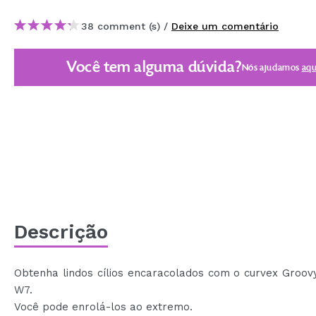
MAQUIFARMA
38 comment (s) /
Deixe um comentário
KOREA ZONE
Você tem alguma dúvida?
TRAVEL SIZE
Nós ajudamos
aqu
NATURE
DESCONTOS
OUTLET
ELES VOLTARAM!
EM BREVE
Descrição
BLOG
Obtenha lindos cílios encaracolados com o curvex Groov
W7.
Você pode enrolá-los ao extremo.