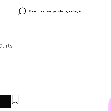
Curls
Cristina
Antonia
Ines
Eu não tenho uma c
EU IDIOMA
ez que
Buena experiencia
Muy bien
Spedizi
QUERO
PORTUGUESE
E
eriencia
imballa
ajería.
elegan
colori sc
Ao criar uma conta no
rapidamente, verificar
operações anteriores.