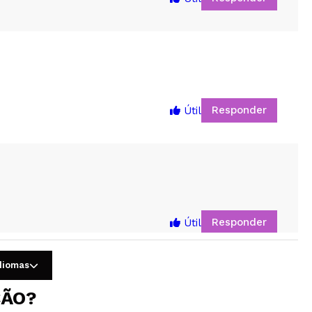
Responder
Útil
5
Responder
Útil
idiomas
ÇÃO?