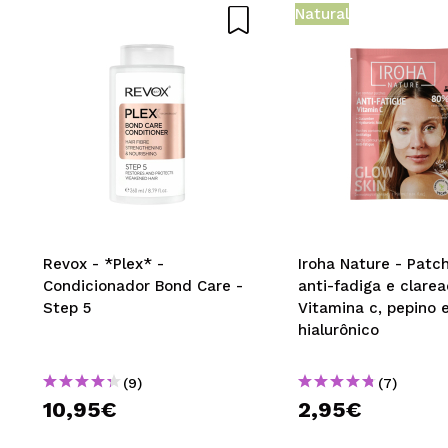
Natural
.
Recomenda esta
|
Ha
Revox - *Plex* -
Iroha Nature - Patc
Condicionador Bond Care -
anti-fadiga e clarea
Step 5
Vitamina c, pepino 
hialurônico
(9)
(7)
10,95€
2,95€