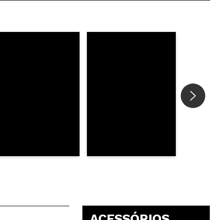
Responder
Útil
Responder
Útil
 é suposto
Responder
Útil
ACESSÓRIOS