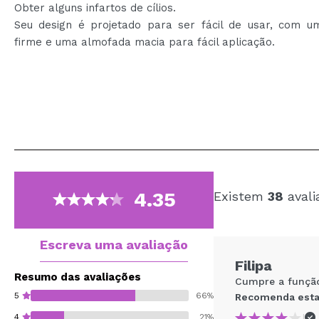
Obter alguns infartos de cílios.
Seu design é projetado para ser fácil de usar, com u
firme e uma almofada macia para fácil aplicação.
4.35
Existem
38
avali
Escreva uma avaliação
Filipa
Resumo das avaliações
Cumpre a funçã
5
66%
Recomenda esta
|
4
21%