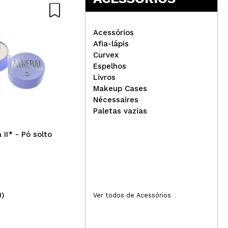
Nat
Acessórios
Responder
Útil
Afia-lápis
Curvex
Eigshow - Pincel de Mistura
Espelhos
E812
Livros
Boo
Makeup Cases
Mom
Nécessaires
Día
Paletas vazias
a II* - Pó solto
1)
(6)
Ver todos de Acessórios
3,99€
18