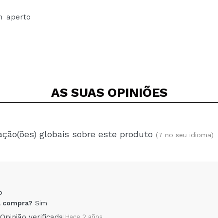
m aperto
AS SUAS
OPINIÕES
ação(ões) globais sobre este produto
(7 no seu idioma)
o
 compra?
Sim
Opinião verificada
|
Hace 2 años