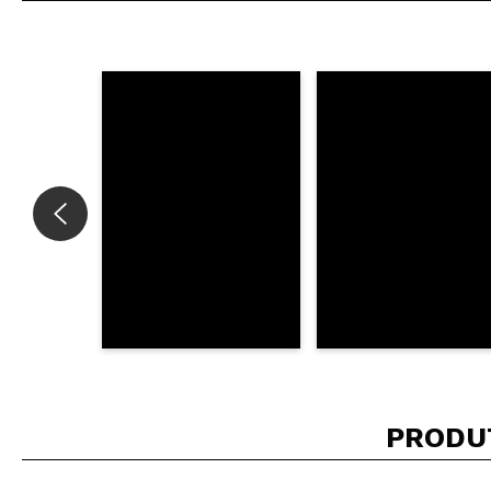
Recomenda esta
|
Ana
Maravilhoso.
Recomenda esta
|
Beatriz
Pelo preço é ex
Recomenda esta
|
PRODU
Barbara