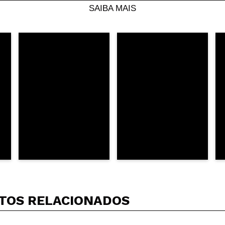
 compra?
Sim
SAIBA MAIS
Opinião verificada
|
Hace 5 años
 compra?
Sim
Opinião verificada
|
Hace 5 años
celente. Não tenho razões de queixa, encurva as pestanas como
 compra?
Sim
Opinião verificada
|
Hace 6 años
TOS RELACIONADOS