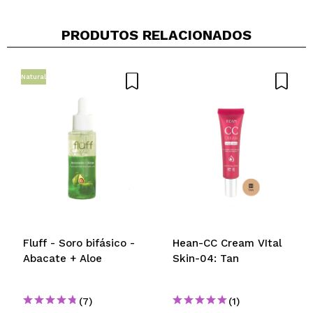
PRODUTOS RELACIONADOS
Compartilhar um vídeo ou uma foto
Seu vídeo pode ser o primeiro. Imagine isso...
Natural
Recomenda esta compra?
Sim
Não
5/5
ENVIAR
Fluff - Soro bifásico -
Hean-CC Cream VItal
Abacate + Aloe
Skin-04: Tan
(7)
(1)