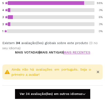
5
88%
4
3%
3
6%
2
3%
1
0%
Existem
34
avaliação(ões) globais sobre este produto
(0 no
seu idioma)
MAIS VOTADAS
MAIS ANTIGAS
MAIS RECENTES
Ainda não há avaliações em português. Seja o
primeiro a avaliar!
Ver 34 avaliação(ões) em outros idiomas