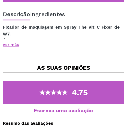
Descrição
Ingredientes
Fixador de maquiagem em Spray The Vit C Fixer de
W7.
É um spray fixador de maquiagem que ajuda a fixar e
ver más
manter a maquiagem impecável após sua aplicação.
Ideal para evitar que ele se mova, e fique fixo por mais
tempo.
AS SUAS
OPINIÕES
Além disso, deixa a pele fresca e impecável, dando-lhe
uma aparência mais suculenta.
Contém vitamina C e extrato de cacto.
4.75
Vegan.
Escreva uma avaliação
Resumo das avaliações