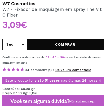
QUERO REGISTAR-ME
W7 Cosmetics
W7 - Fixador de maquiagem em spray The Vit
Ao criar uma conta no Maquibeauty.pt pode fazer as suas
C Fixer
compras rapidamente, verificar o estado das suas
encomendas e consultar as suas operações anteriores.
3,09€
CRIAR CONTA
COMPRAR
Confirme sua ordem antes de
02
h
:
40
m
:
36
s
e será enviado de nosso
armazém
amanhã
34 comment (s) /
Deixe um comentário
Este produto foi
visto 51 vezes
nas últimas 24 horas.
Conteúdo: 60.00 gr
Preço x 100 Kg: 5,15€
Você tem alguma dúvida?
Nós ajudamos
aqui