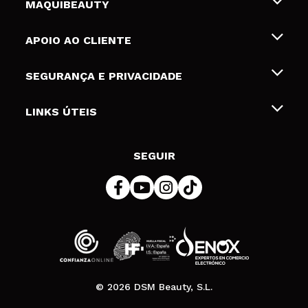
MAQUIBEAUTY
Sobre nós
APOIO AO CLIENTE
Emprego
Envios e Devoluções
SEGURANÇA E PRIVACIDADE
Gift Cards
Desistência / Devoluções
Termos e Privacidade
LINKS ÚTEIS
Formas de pagamento
Política de privacidade
Contato
Desconto Estudantes
Política de cookies
SEGUIR
Resolução de litígios em linha (ODR)
© 2026 DSM Beauty, S.L.