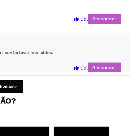
Responder
Útil
5
 confortável nos lábios.
Responder
Útil
idiomas
ÇÃO?
Responder
Útil