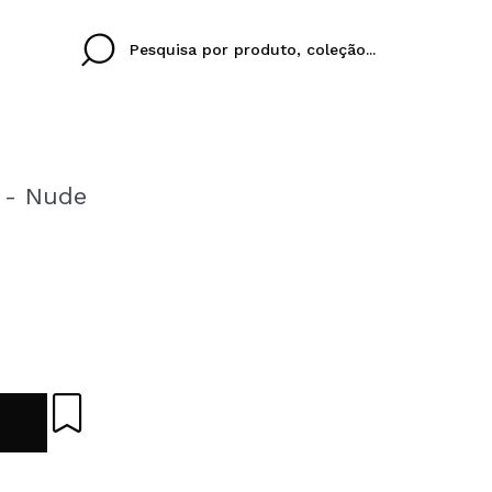
r - Nude
Cristina
Antonia
Ines
Eu não tenho uma c
EU IDIOMA
ez que
Buena experiencia
Muy bien
Spedizi
QUERO
PORTUGUESE
E
eriencia
imballa
ajería.
elegan
colori sc
Ao criar uma conta no
rapidamente, verificar
operações anteriores.