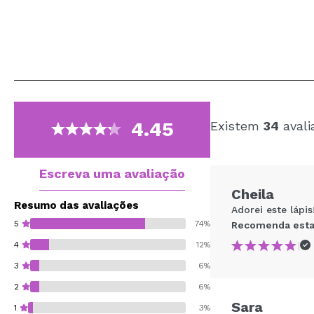
4.45
Existem
34
avali
Escreva uma avaliação
Cheila
Resumo das avaliações
Adorei este láp
5
74%
Recomenda esta
|
4
12%
3
6%
2
6%
Sara
1
3%