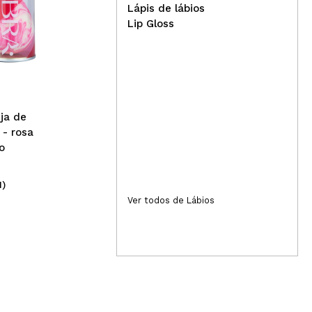
Lápis de lábios
Lip Gloss
Frudia - Creme hidratante
Cla
intensivo - Mirtilos
sem
2: 
nja de
- rosa
o
1)
(3)
26,99€
4
Ver todos de Lábios