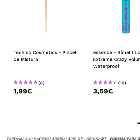
Technic Cosmetics - Pincel
essence - Rímel I L
de Mistura
Extreme Crazy Volu
Waterproof
(8)
(16)
1,99€
3,59€
TOPO
>
MAQUILHAGEM
>
LÁBIOS
>
LÁPIS DE LÁBIOS
>
W7 - FORMAS PARA O