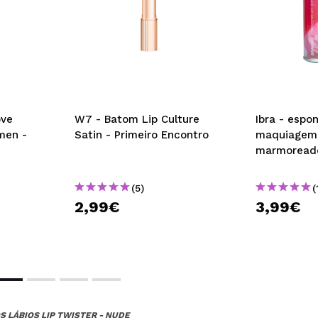
ove
W7 - Batom Lip Culture
Ibra - espo
men -
Satin - Primeiro Encontro
maquiagem 
marmoread
(5)
(
2,99€
3,99€
S LÁBIOS LIP TWISTER - NUDE