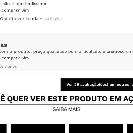
cisão e tom lindissimo
Compartilhar um vídeo ou uma foto
 compra?
Sim
Seu vídeo pode ser o primeiro. Imagine isso...
Opinião verificada
|
Hace 6 años
5/
mpra?
Sim
Não
más
AR
 com o produto, preço qualidade bem articulado, é cremoso e mt
 compra?
Sim
ce 7 años
Ver 29 avaliação(ões) em outros 
Ê QUER VER ESTE PRODUTO EM A
 compra?
Sim
SAIBA MAIS
ce 7 años