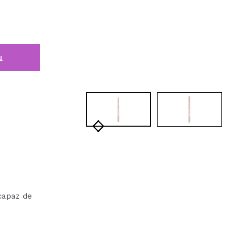
i
 capaz de