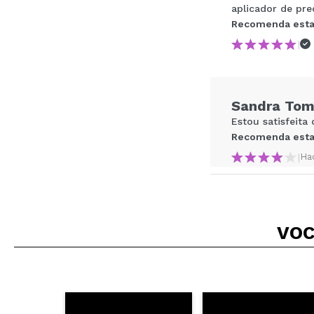
aplicador de pre
Recomenda esta
|
Recomenda esta co
Sandra To
ENVI
Estou satisfeita
Recomenda esta
|
Ha
Joana
VOC
ótimo
Recomenda esta
|
Ha