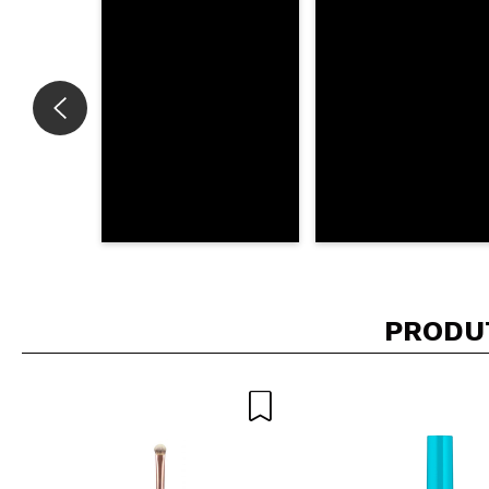
Susana
Adoro!
Recomenda esta
|
Ha
PRODU