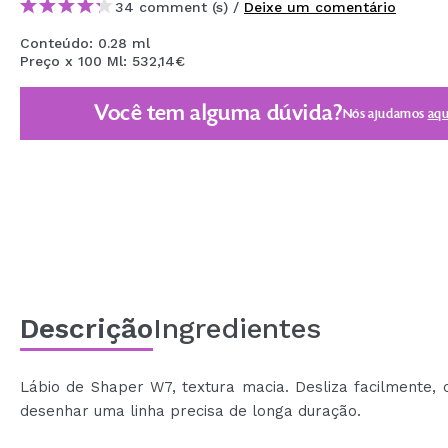
34 comment (s) /
Deixe um comentário
MAQUIFARMA
Conteúdo: 0.28 ml
KOREA ZONE
Preço x 100 Ml: 532,14€
TRAVEL SIZE
Você tem alguma dúvida?
Nós ajudamos
aqu
NATURE
DESCONTOS
OUTLET
ELES VOLTARAM!
EM BREVE
Descrição
Ingredientes
BLOG
Lábio de Shaper W7, textura macia. Desliza facilmente,
desenhar uma linha precisa de longa duração.