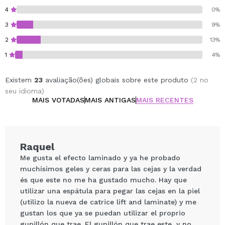
4
0%
3
9%
2
13%
1
4%
Existem
23
avaliação(ões) globais sobre este produto
(2 no
seu idioma)
MAIS VOTADAS
MAIS ANTIGAS
MAIS RECENTES
Raquel
Me gusta el efecto laminado y ya he probado
muchísimos geles y ceras para las cejas y la verdad
és que este no me ha gustado mucho. Hay que
utilizar una espátula para pegar las cejas en la piel
(utilizo la nueva de catrice lift and laminate) y me
gustan los que ya se puedan utilizar el proprio
gupillón que trae. El gupillón que trae este, y no