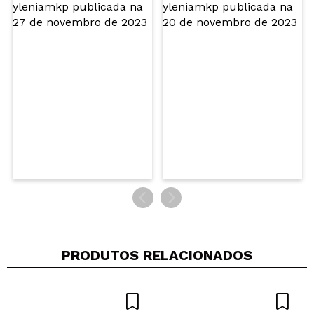
Mara
Gostei da fixação mas no final do dia já se nota o
gel a desfaze na sobrancelha e fica com coisas
brancas
Recomenda esta compra?
Sim
Opinião
Hace 1
Responder
|
|
verificada
Útil
año
PRODUTOS RELACIONADOS