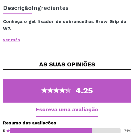
Descrição
Ingredientes
Conheça o gel fixador de sobrancelhas Brow Grip da
W7.
Será sua ferramenta perfeita para obter sobrancelhas
ver más
perfeitas.
Sua fórmula de aderência instantânea mantém os
pelos da sobrancelha no lugar com uma fixação ultra
AS SUAS
OPINIÕES
forte, enquanto a escova em espiral permite uma
definição perfeita.
Vegan.
4.25
Cruelty-free.
Escreva uma avaliação
Resumo das avaliações
5
74%