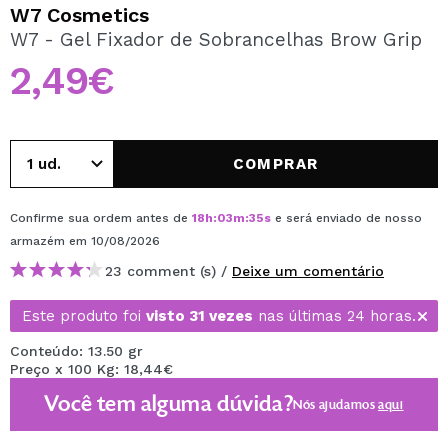
QUERO REGISTAR-ME
W7 Cosmetics
W7 - Gel Fixador de Sobrancelhas Brow Grip
Ao criar uma conta no Maquibeauty.pt pode fazer as suas
compras rapidamente, verificar o estado das suas
2,49€
encomendas e consultar as suas operações anteriores.
CRIAR CONTA
COMPRAR
Confirme sua ordem antes de
18
h
:
03
m
:
34
s
e será enviado de nosso
armazém
em 10/08/2026
23 comment (s) /
Deixe um comentário
Este produto foi
visto 31 vezes
nas últimas 24 horas.
Conteúdo: 13.50 gr
Preço x 100 Kg: 18,44€
Você tem alguma dúvida?
Nós ajudamos
aqui