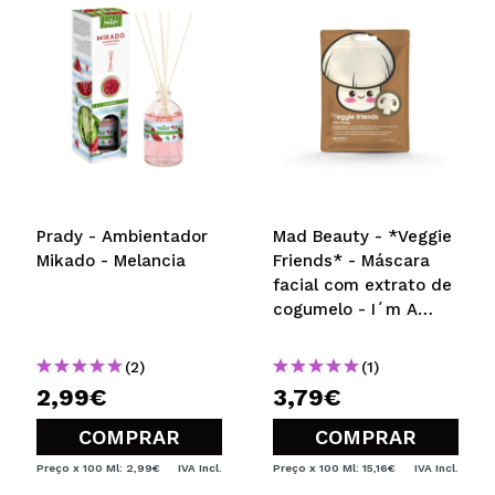
Prady - Ambientador
Mad Beauty - *Veggie
Mikado - Melancia
Friends* - Máscara
facial com extrato de
cogumelo - I´m A
Fungi
(2)
(1)
2,99€
3,79€
COMPRAR
COMPRAR
Preço x 100 Ml: 2,99€
IVA Incl.
Preço x 100 Ml: 15,16€
IVA Incl.