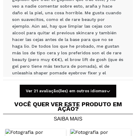
veo a nadie comentar sobre esto, araña y hace
Compartilhar um vídeo ou uma foto
daño el la piel, una cosa horríble. Me gusta cuando
Seu vídeo pode ser o primeiro. Imagine isso...
son suavecitos, como el de rare beauty por
ejemplo. Aún así, hay que limpiar las cejas con
alcool para quitar el previous skincare y también
Recomenda esta compra?
Sim
Não
hacer las cejas antes de la base para que no se
5/5
haga lio. De todos los que he probado, me gustan
más los de tipo cera y los preferidos son el de rare
ENVIAR
beauty (pero muy €€€), el brow lift de gosh (que és
gel pero tiene más textura de pomada), el de
unleashia shaper pomade eyebrow fixer y el
próximo que voy a probar y parece promisório és el
de catrice brow sleek cera fijadora. Espero haber
Ver 21 avaliação(ões) em outros idiomas
ayudado.
Recomenda esta compra?
Não
VOCÊ QUER VER ESTE PRODUTO EM
Opinião
Hace 5
AÇÃO?
Responder
|
|
verificada
Útil
meses
SAIBA MAIS