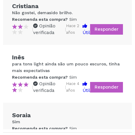
Cristiana
Não gostei, demasido brilho.
Recomenda esta compra?
Sim
Opinião
Hace 2
Responder
|
|
verificada
Útil
años
Inês
Compartilhar um vídeo ou uma foto
para tons light ainda são um pouco escuros, tinha
Seu vídeo pode ser o primeiro. Imagine isso...
mais expectativas
Recomenda esta compra?
Sim
Opinião
Hace 4
Responder
|
|
Recomenda esta compra?
Sim
Não
verificada
Útil
años
5/5
ENVIAR
Soraia
Sim
Recomenda esta compra?
Sim
Hace 4