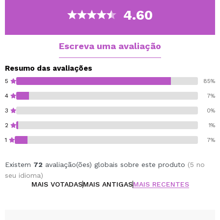
4.60
Escreva uma avaliação
Resumo das avaliações
5
85%
4
7%
3
0%
2
1%
1
7%
Existem
72
avaliação(ões) globais sobre este produto
(5 no
seu idioma)
MAIS VOTADAS
MAIS ANTIGAS
MAIS RECENTES