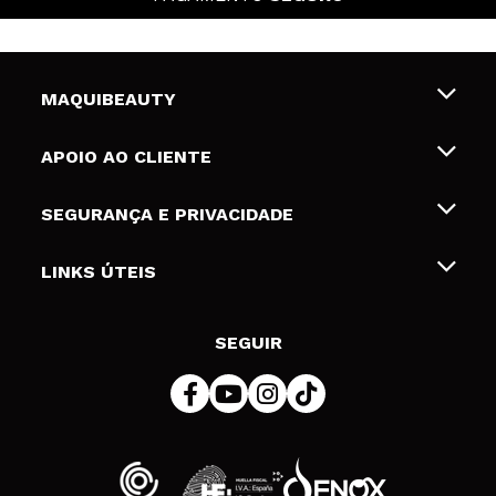
MAQUIBEAUTY
Sobre nós
APOIO AO CLIENTE
Emprego
Envios e Devoluções
SEGURANÇA E PRIVACIDADE
Gift Cards
Desistência / Devoluções
Termos e Privacidade
LINKS ÚTEIS
Formas de pagamento
Política de privacidade
Contato
Desconto Estudantes
Política de cookies
SEGUIR
Resolução de litígios em linha (ODR)