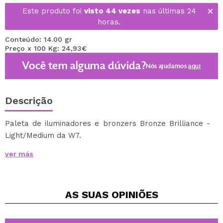
Este produto foi
visto 44 vezes
nas últimas 24
horas.
Conteúdo: 14.00 gr
Preço x 100 Kg: 24,93€
Você tem alguma dúvida?
Nós ajudamos
aqui
Descrição
Paleta de iluminadores e bronzers Bronze Brilliance -
Light/Medium da W7.
Cada paleta consiste em 3 tons de marca-texto e 1 tom
ver más
bronzeador fosco.
Consiga iluminar seu rosto com os diferentes tons de
marca-texto.
AS SUAS
OPINIÕES
Molda e define com seu bronzer fosco.
Ideal para pele clara a média.