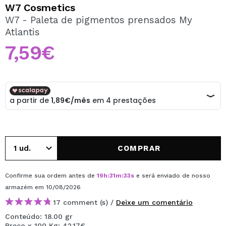
QUERO REGISTAR-ME
W7 Cosmetics
W7 - Paleta de pigmentos prensados My
Ao criar uma conta no Maquibeauty.pt pode fazer as suas
Atlantis
compras rapidamente, verificar o estado das suas
encomendas e consultar as suas operações anteriores.
7,59€
CRIAR CONTA
COMPRAR
Confirme sua ordem antes de
19
h
:
31
m
:
32
s
e será enviado de nosso
armazém
em 10/08/2026
17 comment (s) /
Deixe um comentário
Conteúdo: 18.00 gr
Preço x 100 Kg: 42,17€