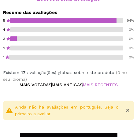
dá um resultado que você não esquecerá
Resumo das avaliações
nudes
5
94%
4
0%
3
6%
2
0%
1
0%
Existem
17
avaliação(ões) globais sobre este produto
(0 no
seu idioma)
MAIS VOTADAS
MAIS ANTIGAS
MAIS RECENTES
Ainda não há avaliações em português. Seja o
primeiro a avaliar!