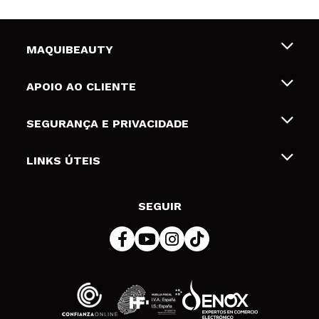
MAQUIBEAUTY
Sobre nós
APOIO AO CLIENTE
Emprego
Envios e Devoluções
SEGURANÇA E PRIVACIDADE
Gift Cards
Desistência / Devoluções
Termos e Privacidade
LINKS ÚTEIS
Formas de pagamento
Política de privacidade
Contato
Desconto Estudantes
Política de cookies
SEGUIR
Resolução de litígios em linha (ODR)