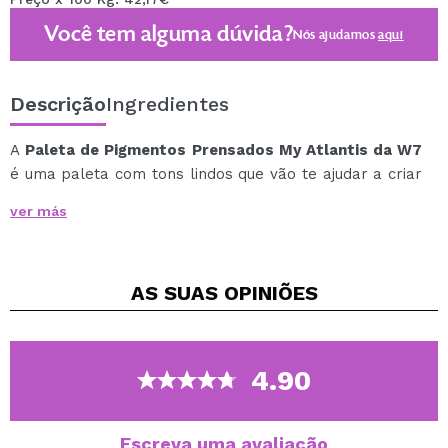
Você tem alguma dúvida?
Nós ajudamos
aqui
Descrição
Ingredientes
A
Paleta de Pigmentos Prensados ​​My Atlantis da W7
é uma paleta com tons lindos que vão te ajudar a criar
looks maravilhosos!
ver más
Deixe sua imaginação correr solta e experimente a
maquiagem graças aos 18 pigmentos compactos que
incluem tons de nudes suaves, rosas mais delicados e
AS SUAS
OPINIÕES
mais intensos a tons violetas.
Esta paleta inclui:
8 x sombras foscas suaves
6 x sombras metálicas
4.90
3 x sombras cintilantes e cintilantes
1 tom transparente sedoso com partículas de cores
brilhantes e explosivas, que quando aplicado na pele
Escreva uma avaliação