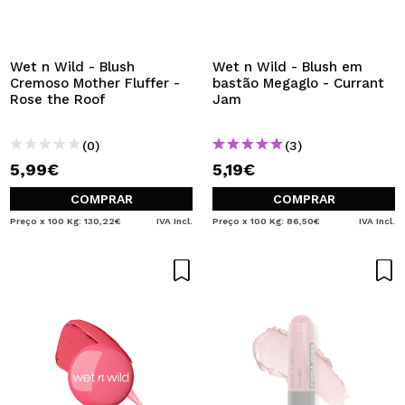
QUERO REGISTAR-ME
Ao criar uma conta no Maquibeauty.pt pode fazer as suas
compras rapidamente, verificar o estado das suas
Wet n Wild - Blush
Wet n Wild - Blush em
encomendas e consultar as suas operações anteriores.
Cremoso Mother Fluffer -
bastão Megaglo - Currant
Rose the Roof
Jam
CRIAR CONTA
(0)
(3)
5,99€
5,19€
COMPRAR
COMPRAR
Preço x 100 Kg: 130,22€
IVA Incl.
Preço x 100 Kg: 86,50€
IVA Incl.