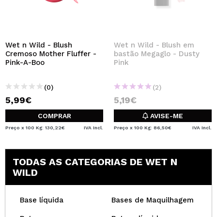
Wet n Wild - Blush
Wet n Wild - Blush em
Cremoso Mother Fluffer -
bastão Megaglo - Dusty
Pink-A-Boo
Pink
(0)
(2)
5,99€
5,19€
COMPRAR
AVISE-ME
Preço x 100 Kg: 130,22€
IVA Incl.
Preço x 100 Kg: 86,50€
IVA Incl.
TODAS AS CATEGORIAS DE WET N
WILD
Base líquida
Bases de Maquilhagem