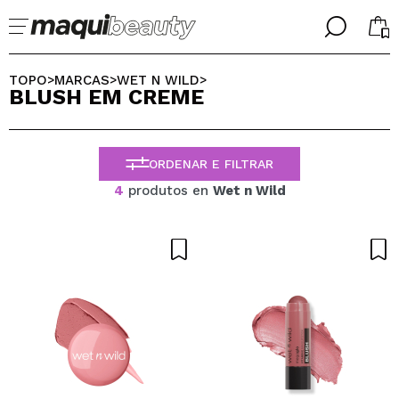
╳
╳
SELECIONE O SEU IDIOMA
TOPO
MARCAS
WET N WILD
>
>
>
BLUSH EM CREME
Já sou #maquilover, tenho uma conta
BIENVENIDX!
PORTUGUESE
ESPAÑOL
ORDENAR E FILTRAR
ENGLISH
FRANCES
4
produtos en
Wet n Wild
ALEMAN
ITALIANO
Esqueceu-se da palavra-passe?
Eu não tenho uma conta aqui