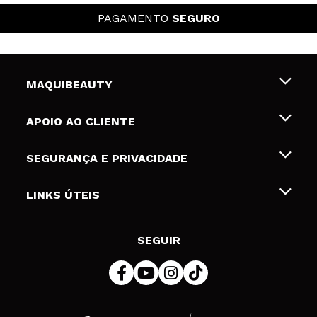
PAGAMENTO
SEGURO
MAQUIBEAUTY
Sobre nós
APOIO AO CLIENTE
Emprego
Envios e Devoluções
SEGURANÇA E PRIVACIDADE
Gift Cards
Desistência / Devoluções
Termos e Privacidade
LINKS ÚTEIS
Formas de pagamento
Política de privacidade
Contato
Desconto Estudantes
Política de cookies
SEGUIR
Resolução de litígios em linha (ODR)