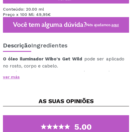
Conteúdo: 20.00 ml
Preço x 100 Ml: 49,95€
Você tem alguma dúvida?
Nós ajudamos
aqui
Descrição
Ingredientes
O óleo iluminador Wibo's Get Wild
pode ser aplicado
no rosto, corpo e cabelo.
Este óleo tem uma composição de óleos extraídos de
ver más
sete flores: rosa, jasmim, neroli, lavanda, cereja
japonesa, sabugueiro e peônia.
O óleo dá à pele um brilho único e realça o bronzeado.
AS SUAS
OPINIÕES
Graças à sua fórmula única, aplicá-lo é um puro prazer
e a sua pele ficará nutrida graças aos óleos naturais.
Eles pertencem à coleção de edição limitada Into The
Wild.
5.00