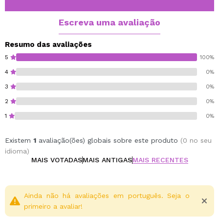
Escreva uma avaliação
Resumo das avaliações
5
100%
4
0%
3
0%
2
0%
1
0%
Existem
1
avaliação(ões) globais sobre este produto
(0 no seu
idioma)
MAIS VOTADAS
MAIS ANTIGAS
MAIS RECENTES
Ainda não há avaliações em português. Seja o
primeiro a avaliar!