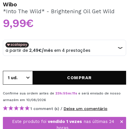
QUERO REGISTAR-ME
Wibo
*Into The Wild* - Brightening Oil Get Wild
Ao criar uma conta no Maquibeauty.pt pode fazer as suas
compras rapidamente, verificar o estado das suas
9,99€
encomendas e consultar as suas operações anteriores.
CRIAR CONTA
COMPRAR
Confirme sua ordem antes de
23
h
:
55
m
:
11
s
e será enviado de nosso
armazém
em 10/08/2026
1 comment (s) /
Deixe um comentário
Este produto foi
vendido 1 vezes
nas últimas 24
horas.