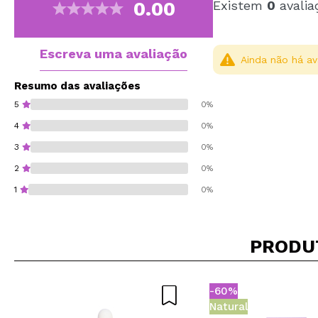
0.00
Existem
0
avalia
Escreva uma avaliação
Ainda não há av
Resumo das avaliações
5
0%
4
0%
3
0%
2
0%
1
0%
PRODU
Recomenda esta co
-60%
ENVI
Natural