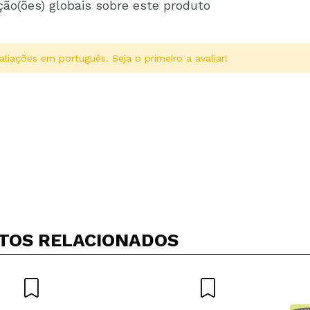
ção(ões) globais sobre este produto
aliações em português. Seja o primeiro a avaliar!
Compartilhar um vídeo ou uma foto
Seu vídeo pode ser o primeiro. Imagine isso...
TOS RELACIONADOS
5/
mpra?
Sim
Não
AR