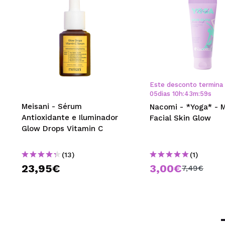
Este desconto termina
05
dias
10
h
:
43
m
:
59
s
Meisani - Sérum
Nacomi - *Yoga* - 
Antioxidante e Iluminador
Facial Skin Glow
Glow Drops Vitamin C
(13)
(1)
23,95€
3,00€
7,49€