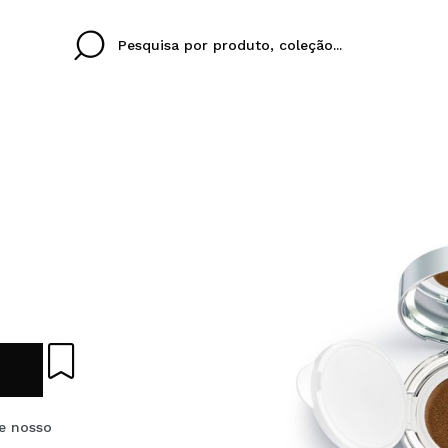
Cristina
Antonia
Ines
Eu não tenho uma c
EU IDIOMA
ez que
Buena experiencia
Muy bien
Spedizi
QUERO
PORTUGUESE
E
eriencia
imballa
ajería.
elegan
colori sc
Ao criar uma conta no
rapidamente, verificar
operações anteriores.
e nosso