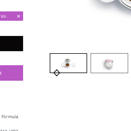
ras.
i
 fórmula
para uma