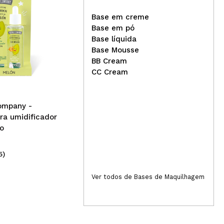
Base em creme
Base em pó
Base líquida
Lim Hair - Alisador de
Base Mousse
cabelo Rose Gold T1 PC 6.4
Zia
BB Cream
- 24 x 110 mm
Cre
CC Cream
Mão
ompany -
ra umidificador
o
5)
(1)
79,99€
3,
Ver todos de Bases de Maquilhagem