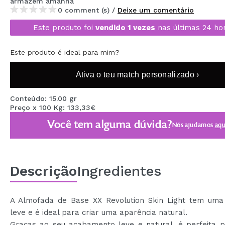
armazém
amanhã
MAQUIFARMA
0 comment (s) /
Deixe um comentário
Este produto foi
vendido 1 vezes
nas últimas 24 ho
KOREA ZONE
TRAVEL SIZE
Este produto é ideal para mim?
NATURE
Ativa o teu match personalizado ›
Conteúdo: 15.00 gr
DESCONTOS
Preço x 100 Kg: 133,33€
OUTLET
Você tem alguma dúvida?
Nós ajudamos
aqu
ELES VOLTARAM!
EM BREVE
Descrição
Ingredientes
BLOG
A Almofada de Base XX Revolution Skin Light tem uma
leve e é ideal para criar uma aparência natural.
Graças ao seu acabamento leve e natural, é perfeita 