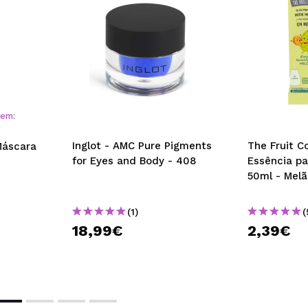
 em:
Inglot - AMC Pure Pigments
The Fruit C
Máscara
for Eyes and Body - 408
Essência pa
50ml - Melã
(1)
(
18,99€
2,39€