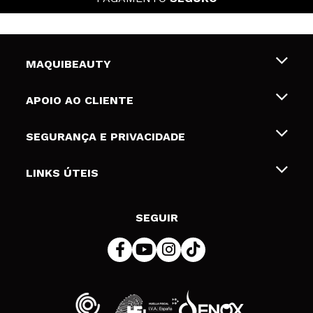
MAQUIBEAUTY
Sobre nós
APOIO AO CLIENTE
Emprego
Envios e Devoluções
SEGURANÇA E PRIVACIDADE
Gift Cards
Desistência / Devoluções
Termos e Privacidade
LINKS ÚTEIS
Formas de pagamento
Política de privacidade
Contato
Desconto Estudantes
Política de cookies
SEGUIR
Resolução de litígios em linha (ODR)