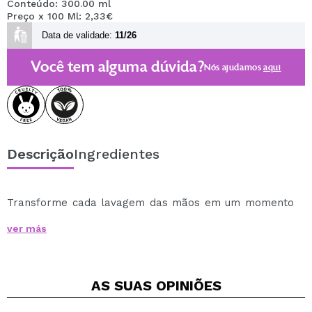
Conteúdo: 300.00 ml
Preço x 100 Ml: 2,33€
Data de validade:
11/26
Você tem alguma dúvida?
Nós ajudamos
aqui
Descrição
Ingredientes
Transforme cada lavagem das mãos em um momento
de cuidado e prazer com
o leite hidratante de limpeza
ver más
para as mãos Yope
.
Mais do que um sabonete, esta fórmula cremosa e
funcional hidrata, protege e acalma a pele,
AS SUAS
OPINIÕES
protegendo-a da barreira epidérmica e prevenindo a
sensação de repuxamento.