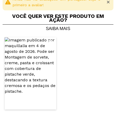
primeiro a avaliar!
Vegan.
VOCÊ QUER VER ESTE PRODUTO EM
Cruelty free.
AÇÃO?
SAIBA MAIS
Compartilhar um vídeo ou uma foto
Seu vídeo pode ser o primeiro. Imagine isso...
Recomenda esta compra?
Sim
Não
5/5
ENVIAR