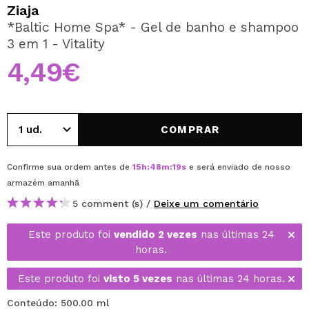
QUERO REGISTAR-ME
Ziaja
*Baltic Home Spa* - Gel de banho e shampoo
Ao criar uma conta no Maquibeauty.pt pode fazer as suas
3 em 1 - Vitality
compras rapidamente, verificar o estado das suas
encomendas e consultar as suas operações anteriores.
4,49€
CRIAR CONTA
COMPRAR
Confirme sua ordem antes de
15
h
:
48
m
:
19
s
e será enviado de nosso
armazém
amanhã
5 comment (s) /
Deixe um comentário
Este produto foi
vendido 2 vezes
nas últimas 24
horas.
Este produto foi
visto 5 vezes
nas últimas 24 horas.
Conteúdo: 500.00 ml