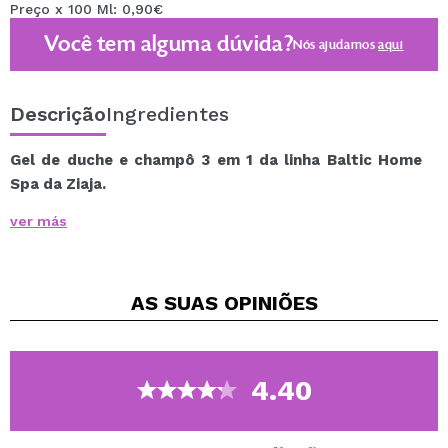
Preço x 100 Ml: 0,90€
Você tem alguma dúvida?
Nós ajudamos
aqui
Descrição
Ingredientes
Gel de duche e champô 3 em 1 da linha Baltic Home
Spa da Ziaja.
Este gel pode ser usado no corpo, rosto e cabelo.
ver más
Limpa suavemente a pele e o cabelo, deixando uma
sensação de frescura e vitalidade.
É muito respeitoso com a pele.
AS SUAS
OPINIÕES
Sua formulação micelar contém damasco japonês,
excelente fonte de vitaminas A, B e C que proporciona
hidratação e nutrição à pele.
4.40
Vegan.
Acesse todos os produtos da linha Baltic Home Spa