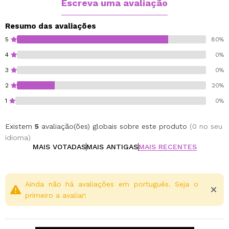
através deste link.
Escreva uma avaliação
Resumo das avaliações
5
80%
4
0%
3
0%
2
20%
1
0%
Existem
5
avaliação(ões) globais sobre este produto
(0 no seu
idioma)
MAIS VOTADAS
MAIS ANTIGAS
MAIS RECENTES
Ainda não há avaliações em português. Seja o
primeiro a avaliar!