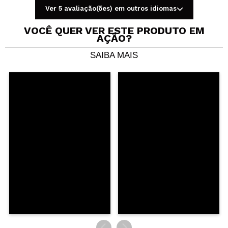
Ver 5 avaliação(ões) em outros idiomas
VOCÊ QUER VER ESTE PRODUTO EM
AÇÃO?
SAIBA MAIS
Compartilhar um vídeo ou uma foto
Seu vídeo pode ser o primeiro. Imagine isso...
Recomenda esta compra?
Sim
Não
5/5
ENVIAR