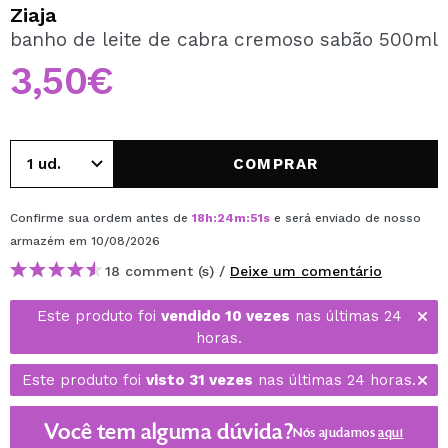
QUERO REGISTAR-ME
Ziaja
banho de leite de cabra cremoso sabão 500ml
Ao criar uma conta no Maquibeauty.pt pode fazer as suas
compras rapidamente, verificar o estado das suas
3,50€
encomendas e consultar as suas operações anteriores.
CRIAR CONTA
COMPRAR
Confirme sua ordem antes de
18
h
:
24
m
:
51
s
e será enviado de nosso
armazém
em 10/08/2026
18 comment (s) /
Deixe um comentário
Este produto foi
vendido 10 vezes
nas últimas 24
horas.
Este produto foi
visto 31 vezes
nas últimas 24 horas.
Você tem alguma dúvida?
Nós ajudamos
aqui