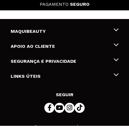
PAGAMENTO
SEGURO
MAQUIBEAUTY
Sobre nós
APOIO AO CLIENTE
Emprego
Envios e Devoluções
SEGURANÇA E PRIVACIDADE
Gift Cards
Desistência / Devoluções
Termos e Privacidade
LINKS ÚTEIS
Formas de pagamento
Política de privacidade
Contato
Desconto Estudantes
Política de cookies
SEGUIR
Resolução de litígios em linha (ODR)