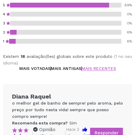
5
89%
4
0%
3
0%
2
6%
1
6%
Existem
18
avaliação(ões) globais sobre este produto
(1 no seu
idioma)
MAIS VOTADAS
MAIS ANTIGAS
MAIS RECENTES
Diana Raquel
o melhor gel de banho de sempre! pelo aroma, pelo
preço por tudo nesta vida! sempre que posso
compro sempre!
Recomenda esta compra?
Sim
Opinião
Hace 2
Responder
|
|