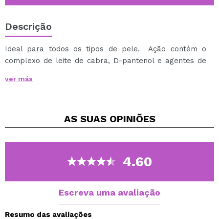
Descrição
Ideal para todos os tipos de pele. Ação contém o
complexo de leite de cabra, D-pantenol e agentes de
limpeza delicados de origem vegetal. Nutre, amacia e
ver más
produz mais elasticidade da pele. Hidrata
intensamente. Direções para esfregar a pele até que
a espuma aparece. Lave o sabão. Ingredientes ativos,
AS SUAS
OPINIÕES
provitamina B5 (d-Pantenol) de leite de cabra.
4.60
Escreva uma avaliação
Resumo das avaliações