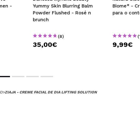
men -
Yummy Skin Blurring Balm
Biome* - C
Powder Flushed - Rosé n
para o cont
brunch
(8)
(
35,00€
9,99€
TO
>
ZIAJA - CREME FACIAL DE DIA LIFTING SOLUTION