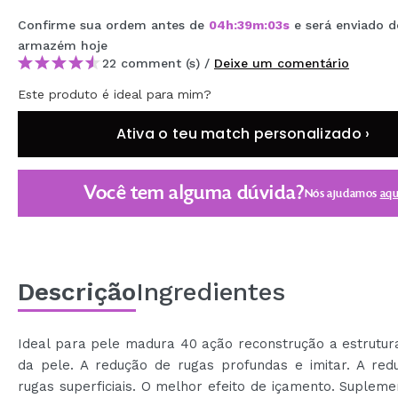
MAQUIFARMA
Confirme sua ordem antes de
04
h
:
39
m
:
03
s
e será enviado d
armazém
hoje
KOREA ZONE
22 comment (s) /
Deixe um comentário
TRAVEL SIZE
Este produto é ideal para mim?
NATURE
Ativa o teu match personalizado ›
DESCONTOS
Você tem alguma dúvida?
Nós ajudamos
aqu
OUTLET
ELES VOLTARAM!
EM BREVE
Descrição
Ingredientes
BLOG
Ideal para pele madura 40 ação reconstrução a estrutur
da pele. A redução de rugas profundas e imitar. A red
rugas superficiais. O melhor efeito de içamento. Suple