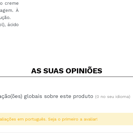
 o creme
iagem. À
solução.
l), ácido
AS SUAS
OPINIÕES
ação(ões) globais sobre este produto
(0 no seu idioma)
aliações em português. Seja o primeiro a avaliar!