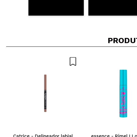
PRODU
Catrice - Delineador labial
essence - Rímel I L