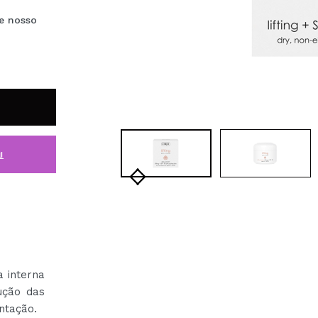
e nosso
i
a interna
ução das
mentação.