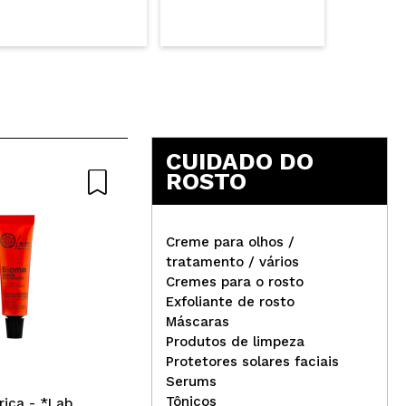
CUIDADO DO
ROSTO
Creme para olhos /
tratamento / vários
Cremes para o rosto
Real Techniques - Mini Base
Dan
Exfoliante de rosto
& Blush Brush Duo - 407 +
Col
Máscaras
200
Produtos de limpeza
Protetores solares faciais
Serums
Tônicos
rica - *Lab