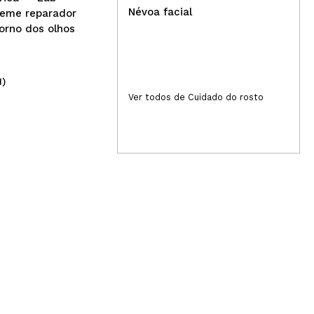
Névoa facial
reme reparador
orno dos olhos
1)
(10)
13,99€
28
Ver todos de Cuidado do rosto