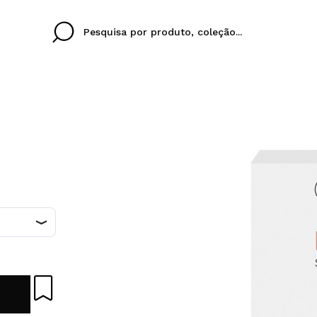
Cristina
Antonia
Ines
Eu não tenho uma c
EU IDIOMA
ez que
Buena experiencia
Muy bien
Spedizi
QUERO
PORTUGUESE
E
eriencia
imballa
ajería.
elegan
colori sc
Ao criar uma conta no
rapidamente, verificar
operações anteriores.