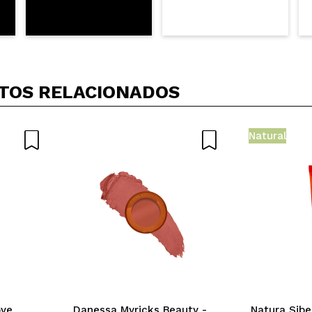
TOS RELACIONADOS
Natural
ove
Danessa Myricks Beauty -
Natura Sibe