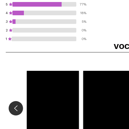
5
77%
4
18%
3
5%
2
0%
1
0%
VOC
Recomenda esta co
ENVI