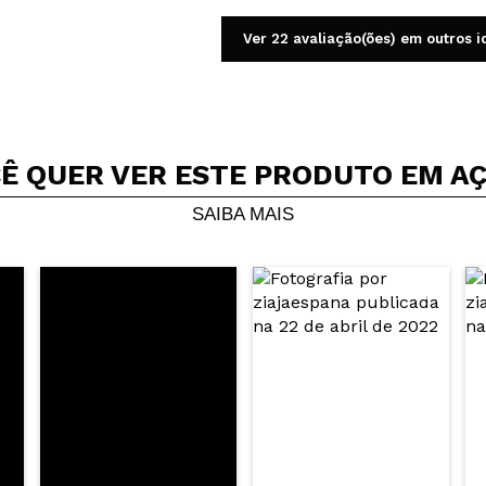
Ver 22 avaliação(ões) em outros 
Ê QUER VER ESTE PRODUTO EM A
Compartilhar um vídeo ou uma foto
Seu vídeo pode ser o primeiro. Imagine isso...
SAIBA MAIS
5/
mpra?
Sim
Não
AR