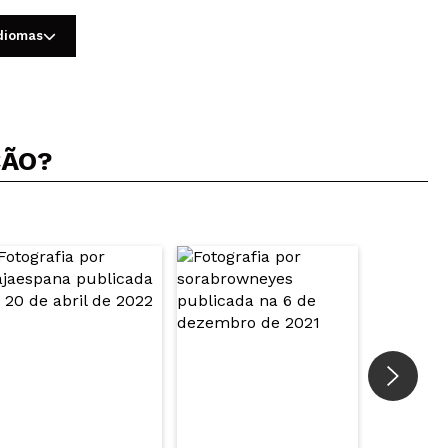
idiomas
ÇÃO?
5