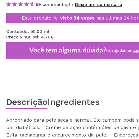
59 comment (s) /
Deixe um comentário
MAQUIFARMA
KOREA ZONE
Este produto foi
visto 54 vezes
nas últimas 24 hor
TRAVEL SIZE
Conteúdo: 50.00 ml
Preço x 100 Ml: 4,70€
NATURE
Você tem alguma dúvida?
Nós ajudamos
aqu
DESCONTOS
OUTLET
ELES VOLTARAM!
EM BREVE
Descrição
Ingredientes
BLOG
Apropriado para pele seca e normal. Ele também pode s
por diabéticos. Creme de ação contém óleo de oliva e g
Evita rachaduras e endurecimento da pele. Endereços 