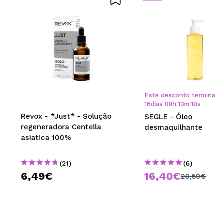
Este desconto termina
16
dias
08
h
:
13
m
:
18
s
Revox - *Just* - Solução
SEGLE - Óleo
regeneradora Centella
desmaquilhante
asiatica 100%
(21)
(6)
6,49€
16,40€
20,50€