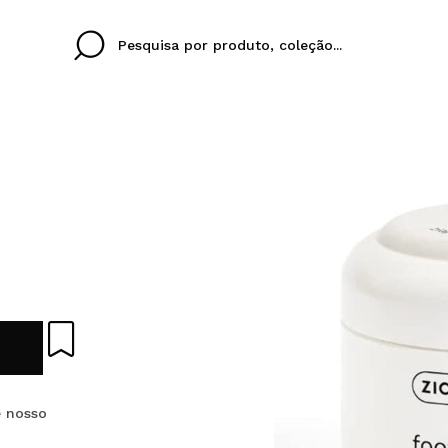
Cristina
Antonia
Ines
Eu não tenho uma c
EU IDIOMA
ez que
Buena experiencia
Muy bien
Spedizi
QUERO
PORTUGUESE
E
eriencia
imballa
ajería.
elegan
colori sc
Ao criar uma conta no
rapidamente, verificar
operações anteriores.
e nosso