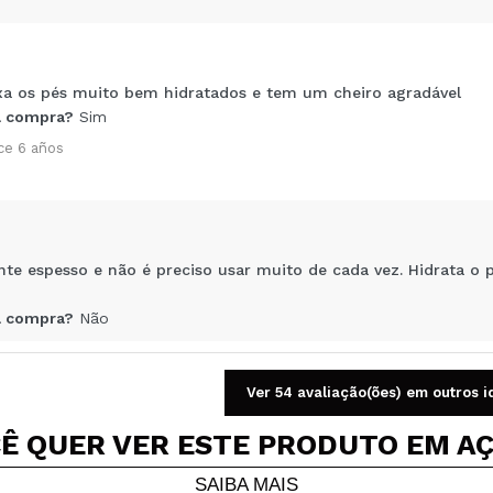
a os pés muito bem hidratados e tem um cheiro agradável
Compartilhar um vídeo ou uma foto
 compra?
Sim
Seu vídeo pode ser o primeiro. Imagine isso...
ce 6 años
5/
mpra?
Sim
Não
AR
nte espesso e não é preciso usar muito de cada vez. Hidrata 
 compra?
Não
ce 7 años
Ver 54 avaliação(ões) em outros 
Ê QUER VER ESTE PRODUTO EM A
SAIBA MAIS