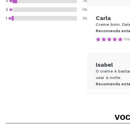
3
7%
2
0%
Carla
1
3%
Creme bom. Deix
Recomenda esta
|
Ha
Recomenda esta co
Isabel
ENVI
O creme é basta
usar à noite.
Recomenda esta
|
Ha
VOC
Soraia
Muito bom