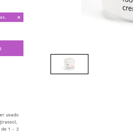
as.
i
er usado
irassol.
de 1 - 2