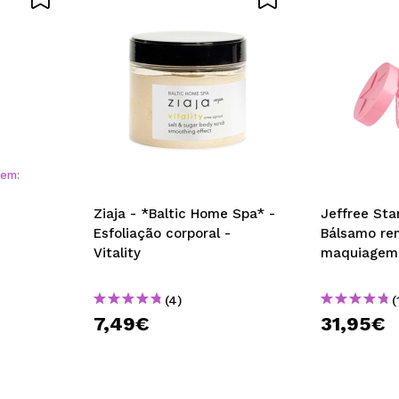
 em:
Ziaja - *Baltic Home Spa* -
Jeffree Sta
Esfoliação corporal -
Bálsamo re
Vitality
maquiagem
(4)
(
7,49€
31,95€