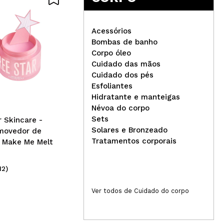
Acessórios
Bombas de banho
Corpo óleo
Cuidado das mãos
Lola Cosmetics - Máscara
Nat
Cuidado dos pés
super hidratante Dream
nut
Esfoliantes
Cream - 200g
dan
Hidratante e manteigas
Névoa do corpo
Sets
r Skincare -
Solares e Bronzeado
movedor de
Tratamentos corporais
 Make Me Melt
12)
(4)
5,99€
5
Ver todos de Cuidado do corpo