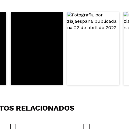
 compra?
Não
ce 8 años
m. Fiquei com a pele mais suave.
 compra?
Sim
ce 10 años
TOS RELACIONADOS