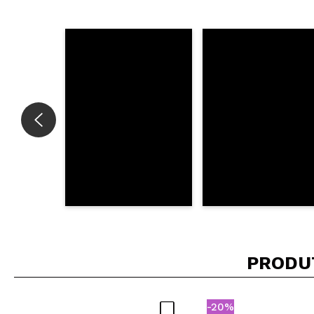
Recomenda esta
|
Ha
Dulce M.
Hidrata muito be
Recomenda esta
|
Ha
PRODU
-20%