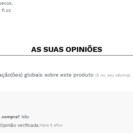
e secos.
 fl oz
AS SUAS
OPINIÕES
ação(ões) globais sobre este produto
(5 no seu idioma)
 compra?
Não
Opinião verificada
|
Hace 6 años