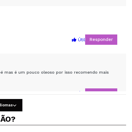
Responder
Útil
5
o pé mas é um pouco oleoso por isso recomendo mais
Responder
Útil
idiomas
ÇÃO?