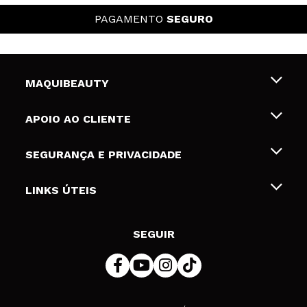
PAGAMENTO
SEGURO
MAQUIBEAUTY
Sobre nós
APOIO AO CLIENTE
Emprego
Envios e Devoluções
SEGURANÇA E PRIVACIDADE
Gift Cards
Desistência / Devoluções
Termos e Privacidade
LINKS ÚTEIS
Formas de pagamento
Política de privacidade
Contato
Desconto Estudantes
Política de cookies
SEGUIR
Resolução de litígios em linha (ODR)