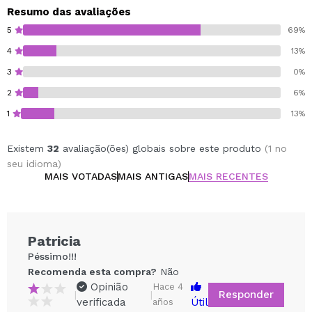
Resumo das avaliações
Acesse todos os produtos da linha Jeju Young Skin
5
69%
através deste link.
4
13%
3
0%
2
6%
1
13%
Existem
32
avaliação(ões) globais sobre este produto
(1 no
seu idioma)
MAIS VOTADAS
MAIS ANTIGAS
MAIS RECENTES
Patricia
Péssimo!!!
Recomenda esta compra?
Não
Opinião
Hace 4
Responder
|
|
verificada
Útil
años