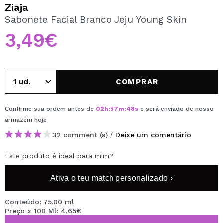
QUERO REGISTAR-ME
Ziaja
Sabonete Facial Branco Jeju Young Skin
Ao criar uma conta no Maquibeauty.pt pode fazer as suas
compras rapidamente, verificar o estado das suas
3,49€
encomendas e consultar as suas operações anteriores.
CRIAR CONTA
COMPRAR
Confirme sua ordem antes de
02
h
:
57
m
:
47
s
e será enviado de nosso
armazém
hoje
32 comment (s) /
Deixe um comentário
Este produto é ideal para mim?
Ativa o teu match personalizado ›
Conteúdo: 75.00 ml
Preço x 100 Ml: 4,65€