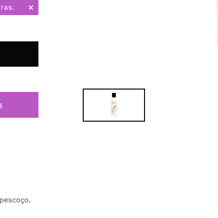
ras.
i
 pescoço.