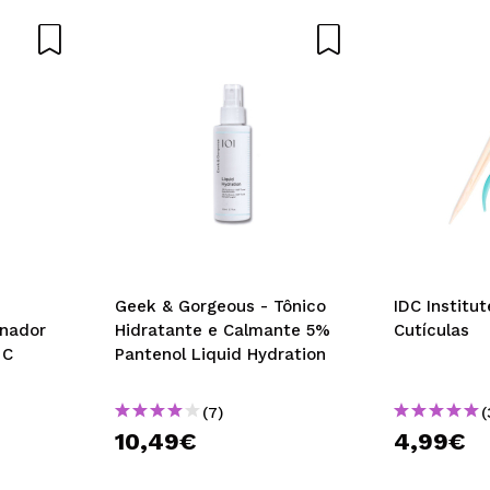
Geek & Gorgeous - Tônico
IDC Institu
inador
Hidratante e Calmante 5%
Cutículas
 C
Pantenol Liquid Hydration
(7)
(
10,49€
4,99€