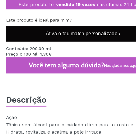
Este produto foi
vendido 19 vezes
nas últimas 24 ho
MAQUIFARMA
KOREA ZONE
Este produto é ideal para mim?
TRAVEL SIZE
Ativa o teu match personalizado ›
NATURE
Conteúdo: 200.00 ml
Preço x 100 Ml: 1,30€
DESCONTOS
Você tem alguma dúvida?
Nós ajudamos
aqu
OUTLET
ELES VOLTARAM!
EM BREVE
Descrição
BLOG
Ação
Tônico sem álcool para o cuidado diário para o rosto e
Hidrata, revitaliza e acalma a pele irritada.