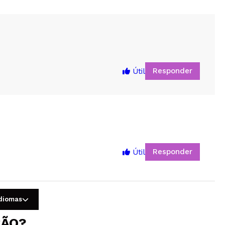
Responder
Útil
Responder
Útil
5
idiomas
ÇÃO?