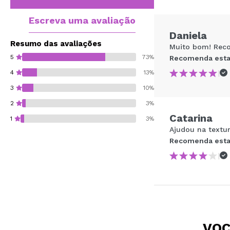
Escreva uma avaliação
Daniela
Resumo das avaliações
Muito bom! Rec
5
73%
Recomenda esta
|
4
13%
3
10%
2
3%
Catarina
1
3%
Ajudou na textur
Recomenda esta
|
Recomenda esta co
ENVI
VOC