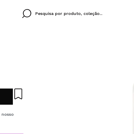
Cristina
Antonia
Ines
Eu não tenho uma c
EU IDIOMA
ez que
Buena experiencia
Muy bien
Spedizi
QUERO
PORTUGUESE
E
eriencia
imballa
ajería.
elegan
colori sc
Ao criar uma conta no
e nosso
rapidamente, verificar
operações anteriores.