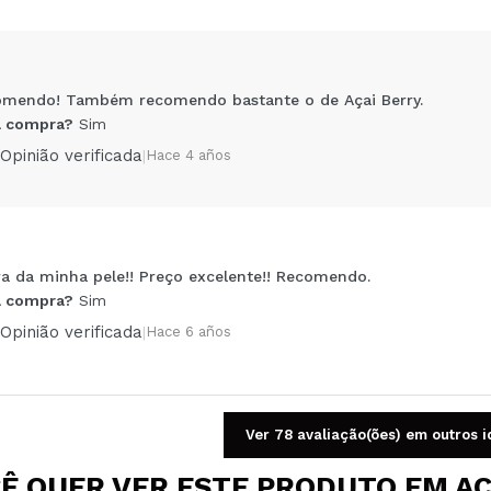
omendo! Também recomendo bastante o de Açai Berry.
 compra?
Sim
Opinião verificada
|
Hace 4 años
a da minha pele!! Preço excelente!! Recomendo.
Compartilhar um vídeo ou uma foto
 compra?
Sim
Seu vídeo pode ser o primeiro. Imagine isso...
Opinião verificada
|
Hace 6 años
5/
mpra?
Sim
Não
AR
Ver 78 avaliação(ões) em outros 
Ê QUER VER ESTE PRODUTO EM A