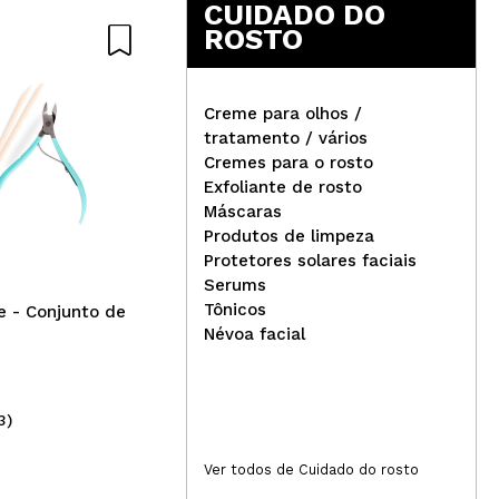
CUIDADO DO
ROSTO
Creme para olhos /
tratamento / vários
Cremes para o rosto
Zia
Exfoliante de rosto
Revox - *Help* - Creme
mul
Máscaras
facial anti-vermelhidão Anti
Produtos de limpeza
Redness
Protetores solares faciais
Serums
Tônicos
te - Conjunto de
Névoa facial
3)
(7)
6,49€
3,
Ver todos de Cuidado do rosto