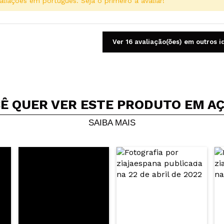
aliações em português. Seja o primeiro a avaliar!
Ver 16 avaliação(ões) em outros 
Ê QUER VER ESTE PRODUTO EM A
Compartilhar um vídeo ou uma foto
Seu vídeo pode ser o primeiro. Imagine isso...
SAIBA MAIS
5/
mpra?
Sim
Não
AR