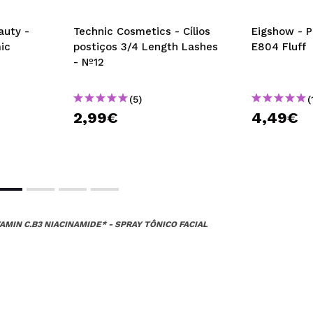
auty -
Technic Cosmetics - Cílios
Eigshow - P
mic
postiços 3/4 Length Lashes
E804 Fluff
- Nº12
(5)
(
2,99€
4,49€
TAMIN C.B3 NIACINAMIDE* - SPRAY TÔNICO FACIAL