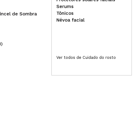
Chrome Flakes - Hot Lava
Serums
Tônicos
incel de Sombra
Névoa facial
1)
(3)
36,50€
18
Ver todos de Cuidado do rosto