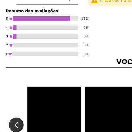
Ainda não há av
Resumo das avaliações
5
88%
4
6%
3
6%
2
0%
1
0%
VOC
Recomenda esta co
ENVI