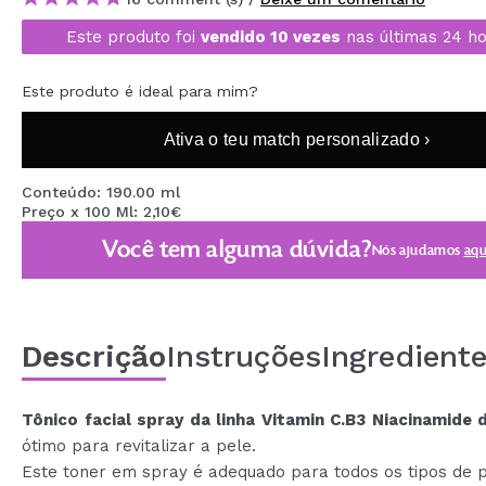
MAQUIFARMA
Este produto foi
vendido 10 vezes
nas últimas 24 ho
KOREA ZONE
Este produto é ideal para mim?
TRAVEL SIZE
Ativa o teu match personalizado ›
NATURE
Conteúdo: 190.00 ml
Preço x 100 Ml: 2,10€
DESCONTOS
Você tem alguma dúvida?
Nós ajudamos
aqu
OUTLET
ELES VOLTARAM!
EM BREVE
Descrição
Instruções
Ingredient
BLOG
Tônico facial spray da linha Vitamin C.B3 Niacinamide d
ótimo para revitalizar a pele.
Este toner em spray é adequado para todos os tipos de p