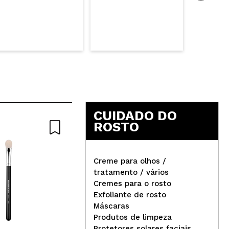
CUIDADO DO
ROSTO
Creme para olhos /
tratamento / vários
Cremes para o rosto
Med
Exfoliante de rosto
Cla
Máscaras
Danessa Myricks Beauty -
Try
Produtos de limpeza
Gel Multicromático Infinite
Protetores solares faciais