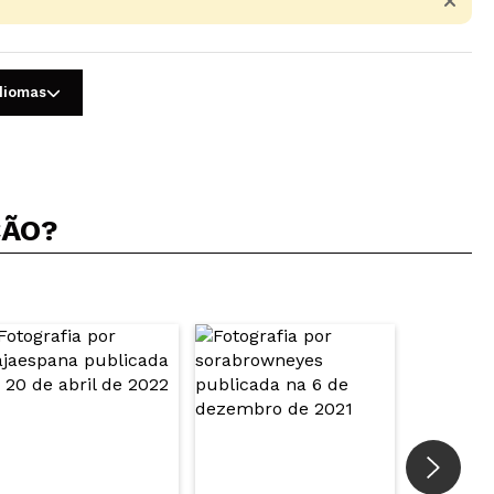
idiomas
ÇÃO?
5