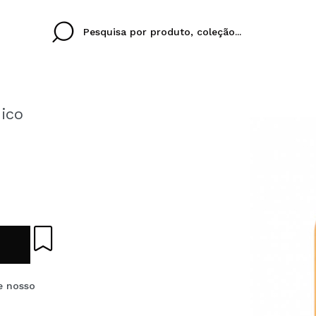
ico
Cristina
Antonia
Ines
Eu não tenho uma c
EU IDIOMA
ez que
Buena experiencia
Muy bien
Spedizi
QUERO
PORTUGUESE
E
eriencia
imballa
ajería.
elegan
colori sc
Ao criar uma conta no
rapidamente, verificar
e nosso
operações anteriores.