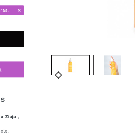
ras.
i
es
a Ziaja
,
ele.