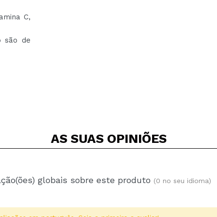
tamina C,
o são de
AS SUAS
OPINIÕES
ação(ões) globais sobre este produto
(0 no seu idioma)