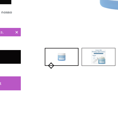
e nosso
s.
i