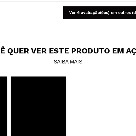
Ver 6 avaliação(ões) em outros i
Ê QUER VER ESTE PRODUTO EM A
Compartilhar um vídeo ou uma foto
Seu vídeo pode ser o primeiro. Imagine isso...
SAIBA MAIS
5/
mpra?
Sim
Não
AR