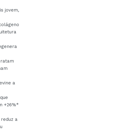
is jovem,
 colágeno
uitetura
regenera
dratam
onam
evine a
 que
em +26%*
 reduz a
ou