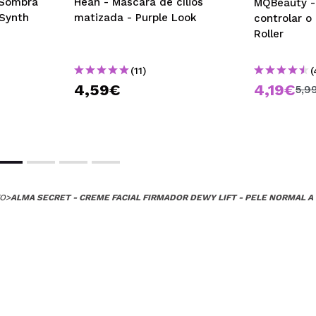
 Sombra
Hean - Máscara de cílios
MQBeauty - 
Synth
matizada - Purple Look
controlar o 
Roller
(11)
(
4,59€
4,19€
5,9
TO
>
ALMA SECRET - CREME FACIAL FIRMADOR DEWY LIFT - PELE NORMAL A