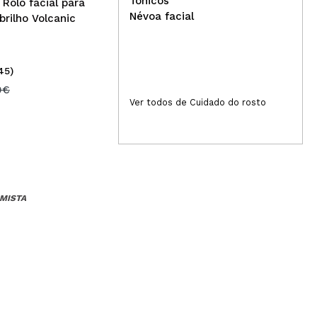
Tônicos
Rolo facial para
Névoa facial
brilho Volcanic
45)
(3)
8,99€
35
9€
Ver todos de Cuidado do rosto
 MISTA