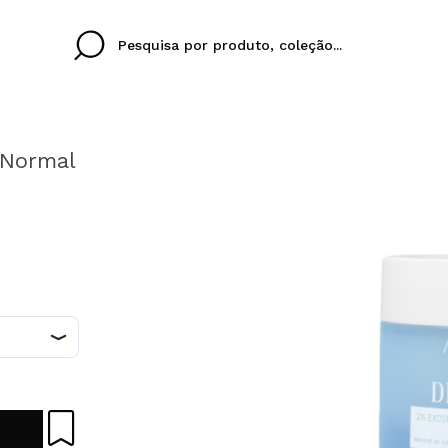
 Normal
Cristina
Antonia
Ines
Eu não tenho uma c
EU IDIOMA
ez que
Buena experiencia
Muy bien
Spedizi
QUERO
PORTUGUESE
E
eriencia
imballa
ajería.
elegan
colori sc
Ao criar uma conta no
rapidamente, verificar
operações anteriores.