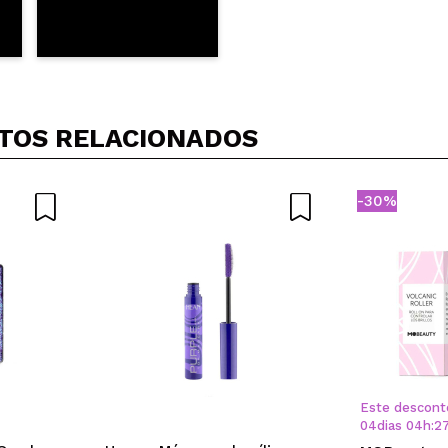
TOS RELACIONADOS
-30%
Este descont
04
dias
04
h
:
2