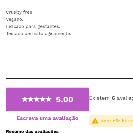
Cruelty free.
Vegano.
Indicado para gestantes.
Testado dermatologicamente.
5.00
Existem
6
avalia
Escreva uma avaliação
Ainda não há av
Resumo das avaliações