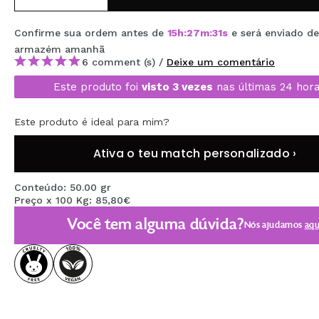
MAQUIFARMA
Confirme sua ordem antes de
15
h
:
27
m
:
30
s
e será enviado d
KOREA ZONE
armazém
amanhã
6 comment (s) /
Deixe um comentário
TRAVEL SIZE
Este produto foi
visto 3 vezes
nas últimas 24 hora
NATURE
Este produto é ideal para mim?
DESCONTOS
Ativa o teu match personalizado ›
OUTLET
Conteúdo: 50.00 gr
Preço x 100 Kg: 85,80€
ELES VOLTARAM!
Você tem alguma dúvida?
Nós ajudamos
aqu
EM BREVE
BLOG