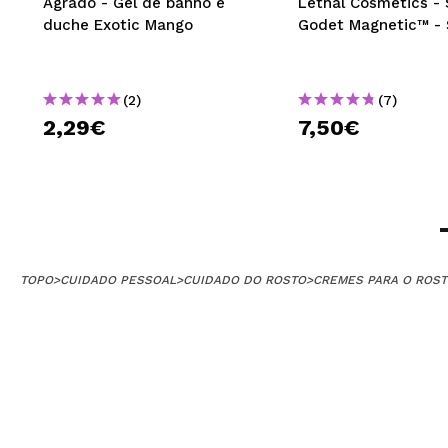
Agrado - Gel de banho e
Lethal Cosmetics -
duche Exotic Mango
Godet Magnetic™ - 
(2)
(7)
2,29€
7,50€
TOPO
>
CUIDADO PESSOAL
>
CUIDADO DO ROSTO
>
CREMES PARA O ROS