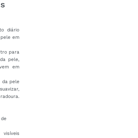
es
o diário
a pele em
tro para
da pele,
jovem em
 da pele
suavizar,
radoura.
 de
visíveis