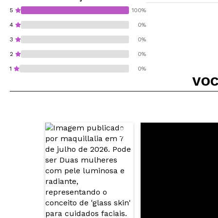
5
100%
4
0%
3
0%
2
0%
1
0%
VOC
Recomenda esta co
ENVI