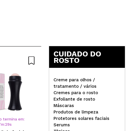
CUIDADO DO
ROSTO
Creme para olhos /
tratamento / vários
Cremes para o rosto
Revolution - Spray
Dan
Exfoliante de rosto
iluminador Ceramide Boost
Pó 
Máscaras
Pin
Produtos de limpeza
Protetores solares faciais
o termina em:
7
m
:
28
s
Serums