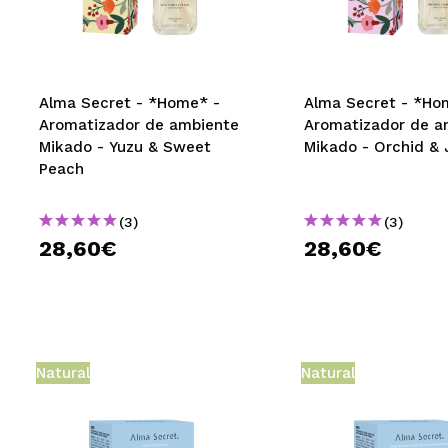
MAQUIFARMA
KOREA ZONE
TRAVEL SIZE
Alma Secret - *Home* -
Alma Secret - *Ho
Aromatizador de ambiente
Aromatizador de a
NATURE
Mikado - Yuzu & Sweet
Mikado - Orchid &
Peach
DESCONTOS
(3)
(3)
OUTLET
28,60€
28,60€
ELES VOLTARAM!
EM BREVE
BLOG
Natural
Natural