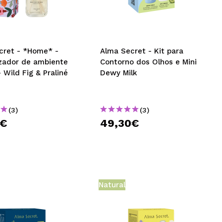
CRIAR CONTA
cret - *Home* -
Alma Secret - Kit para
zador de ambiente
Contorno dos Olhos e Mini
 Wild Fig & Praliné
Dewy Milk
(3)
(3)
0€
49,30€
Natural