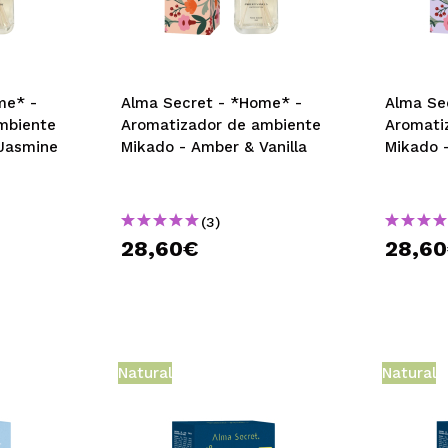
me* -
Alma Secret - *Home* -
Alma Se
mbiente
Aromatizador de ambiente
Aromati
 Jasmine
Mikado - Amber & Vanilla
Mikado -
(3)
28,60€
28,6
Natural
Natural