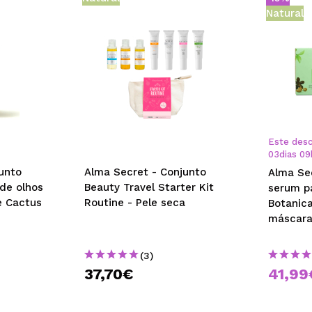
Natural
Este desc
03
dias
09
unto
Alma Secret - Conjunto
Alma Sec
de olhos
Beauty Travel Starter Kit
serum p
e Cactus
Routine - Pele seca
Botanic
máscara
(3)
37,70€
41,99