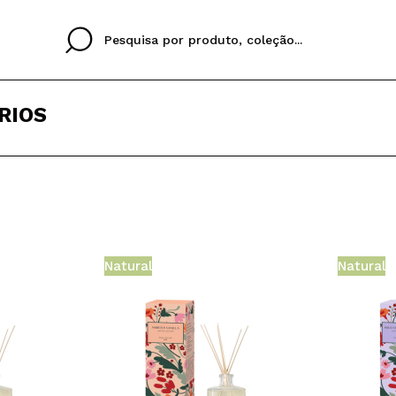
RIOS
Cristina
Antonia
Ines
Eu não tenho uma c
EU IDIOMA
ez que
Buena experiencia
Muy bien
Spedizi
QUERO
PORTUGUESE
E
eriencia
imballa
Natural
Natural
ajería.
elegan
colori sc
Ao criar uma conta no
rapidamente, verificar
operações anteriores.