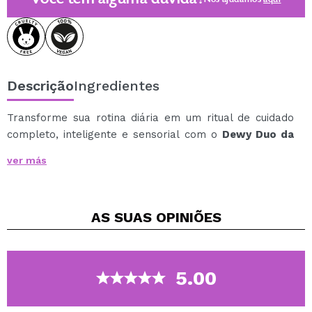
Descrição
Ingredientes
Transforme sua rotina diária em um ritual de cuidado
completo, inteligente e sensorial com o
Dewy Duo da
Alma Secret
.
ver más
Concebido para peles normais ou mistas, este ritual
atua em sinergia para equilibrar, firmar, hidratar e
melhorar a textura da pele desde a primeira utilização.
AS SUAS
OPINIÕES
O Dewy Milk proporciona hidratação leve, acalma e
refina a textura da pele, preparando-a para que o
Dewy Lift Light Cream atue com máxima eficácia.
Juntos, eles deixam o rosto com uma aparência mais
5.00
flexível, uniforme e luminosa, fortalecendo a barreira
cutânea e oferecendo conforto duradouro.