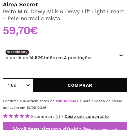
QUERO REGISTAR-ME
Alma Secret
Peito Mini Dewy Milk & Dewy Lift Light Cream
Ao criar uma conta no Maquibeauty.pt pode fazer as suas
- Pele normal a mista
compras rapidamente, verificar o estado das suas
encomendas e consultar as suas operações anteriores.
59,70€
CRIAR CONTA
COMPRAR
Confirme sua ordem antes de
23
h
:
16
m
:
34
s
e será enviado de nosso
armazém
em 10/08/2026
5 comment (s) /
Deixe um comentário
Você tem alguma dúvida?
Nós ajudamos
aqui