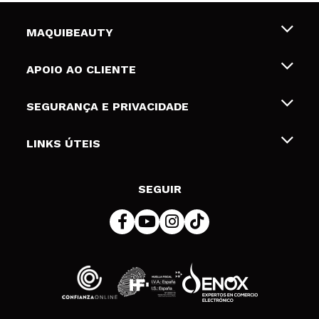
MAQUIBEAUTY
Sobre nós
APOIO AO CLIENTE
Emprego
Envios e Devoluções
SEGURANÇA E PRIVACIDADE
Gift Cards
Desistência / Devoluções
Termos e Privacidade
LINKS ÚTEIS
Formas de pagamento
Política de privacidade
Contato
Desconto Estudantes
Política de cookies
SEGUIR
Resolução de litígios em linha (ODR)