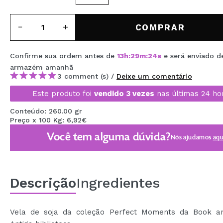
MAQUIFARMA
COMPRAR
KOREA ZONE
TRAVEL SIZE
Confirme sua ordem antes de
13
h
:
29
m
:
23
s
e será enviado d
NATURE
armazém
amanhã
3 comment (s) /
Deixe um comentário
Este produto foi
vendido 3 vezes
nas últimas 24 ho
DESCONTOS
Conteúdo: 260.00 gr
Preço x 100 Kg: 6,92€
OUTLET
Você tem alguma dúvida?
Nós ajudamos
aqu
ELES VOLTARAM!
EM BREVE
Descrição
Ingredientes
BLOG
Vela de soja da coleção Perfect Moments da Book a