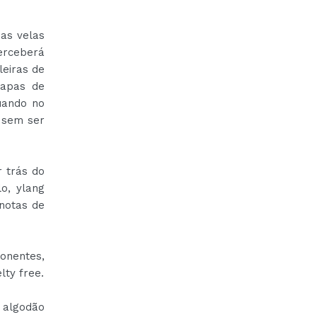
as velas
erceberá
leiras de
capas de
uando no
e sem ser
r trás do
o, ylang
 notas de
onentes,
ty free.
 algodão