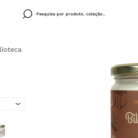
lioteca
Cristina
Antonia
Ines
Eu não tenho uma c
EU IDIOMA
ez que
Buena experiencia
Muy bien
Spedizi
QUERO
PORTUGUESE
E
eriencia
imballa
ajería.
elegan
colori sc
Ao criar uma conta no
rapidamente, verificar
operações anteriores.