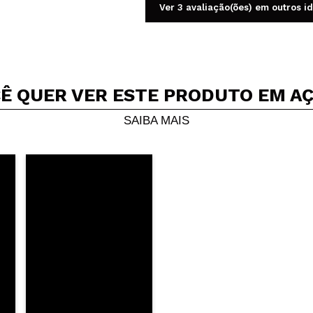
Ver 3 avaliação(ões) em outros i
Ê QUER VER ESTE PRODUTO EM A
Compartilhar um vídeo ou uma foto
Seu vídeo pode ser o primeiro. Imagine isso...
SAIBA MAIS
5/
mpra?
Sim
Não
AR