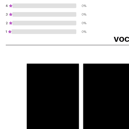
4
0%
3
0%
2
0%
1
0%
VOC
Recomenda esta co
ENVI