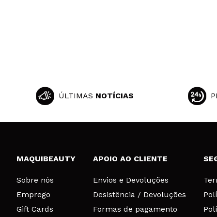
ÚLTIMAS
NOTÍCIAS
P
MAQUIBEAUTY
APOIO AO CLIENTE
SE
Sobre nós
Envios e Devoluções
Ter
Emprego
Desistência / Devoluções
Pol
Gift Cards
Formas de pagamento
Pol