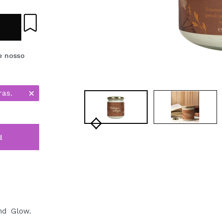
e nosso
ras.
i
nd Glow.