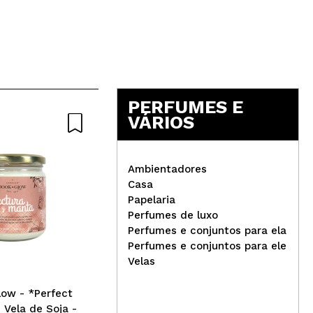
PERFUMES E
VÁRIOS
Natural
Ambientadores
Casa
Papelaria
Perfumes de luxo
La 
Perfumes e conjuntos para ela
Book and Glow - *Mundos
Zen
Perfumes e conjuntos para ele
Extraordinários* - Vela de
Ce
Velas
soja vegana - La Comarca
ow - *Perfect
Vela de Soja -