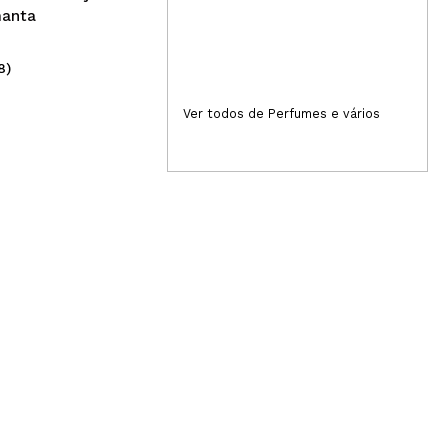
manta
8)
(3)
18,00€
6,
Ver todos de Perfumes e vários