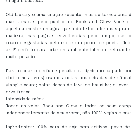
Antiga biblioteca.
Old Library é uma criação recente, mas se tornou uma d
mais amadas pelo público do Book and Glow. Você p
aquela atmosfera mágica que todo leitor adora nas prate
madeira, nas páginas envelhecidas pelo tempo, nas 
couro desgastadas pelo uso e um pouco de poeira flut
ar. É perfeito para criar um ambiente íntimo e relaxant
muito pesado.
Para recriar o perfume peculiar da lignina (o culpado po
cheiro nos livros) usamos notas amadeiradas de sândal
ylang e couro; notas doces de fava de baunilha; e leves
erva fresca.
Intensidade média.
Todas as velas Book and Glow e todos os seus comp
independentemente do seu aroma, são 100% vegan e cruel
Ingredientes: 100% cera de soja sem aditivos, pavio de