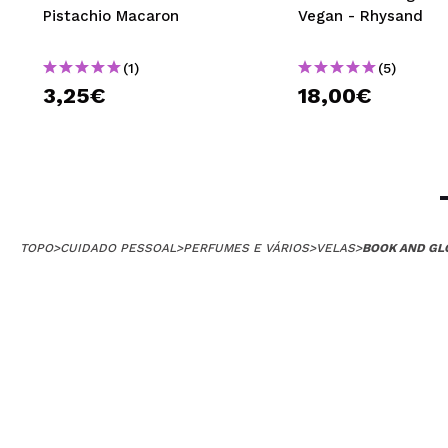
Pistachio Macaron
Vegan - Rhysand
(1)
(5)
3,25€
18,00€
TOPO
>
CUIDADO PESSOAL
>
PERFUMES E VÁRIOS
>
VELAS
>
BOOK AND GLO