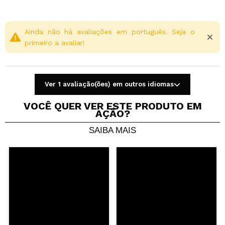
Ainda não há avaliações em português. Seja o
primeiro a avaliar!
Ver 1 avaliação(ões) em outros idiomas
VOCÊ QUER VER ESTE PRODUTO EM
AÇÃO?
SAIBA MAIS
Compartilhar um vídeo ou uma foto
Seu vídeo pode ser o primeiro. Imagine isso...
Recomenda esta compra?
Sim
Não
5/5
ENVIAR