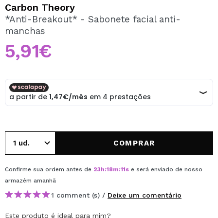
QUERO REGISTAR-ME
Carbon Theory
*Anti-Breakout* - Sabonete facial anti-
Ao criar uma conta no Maquibeauty.pt pode fazer as suas
manchas
compras rapidamente, verificar o estado das suas
encomendas e consultar as suas operações anteriores.
5,91€
CRIAR CONTA
COMPRAR
Confirme sua ordem antes de
23
h
:
18
m
:
11
s
e será enviado de nosso
armazém
amanhã
1 comment (s) /
Deixe um comentário
Este produto é ideal para mim?