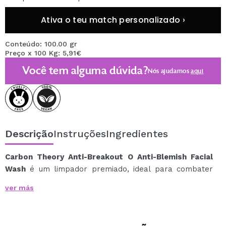
Ativa o teu match personalizado ›
Conteúdo: 100.00 gr
Preço x 100 Kg: 5,91€
Você tem alguma dúvida?
Nós ajudamos
aqui
Descrição
Instruções
Ingredientes
Carbon Theory Anti-Breakout O Anti-Blemish Facial
Wash
é um limpador premiado, ideal para combater
erupções cutâneas, reduzir manchas e equilibrar a
ver más
pele.
Este sabonete facial antiacne é formulado com
ingredientes essenciais
que limpam profundamente