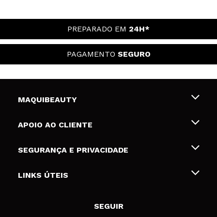
PREPARADO EM
24H*
PAGAMENTO
SEGURO
MAQUIBEAUTY
Sobre nós
APOIO AO CLIENTE
Emprego
Envios e Devoluções
SEGURANÇA E PRIVACIDADE
Gift Cards
Desistência / Devoluções
Termos e Privacidade
LINKS ÚTEIS
Formas de pagamento
Política de privacidade
Contato
Desconto Estudantes
Política de cookies
SEGUIR
Resolução de litígios em linha (ODR)