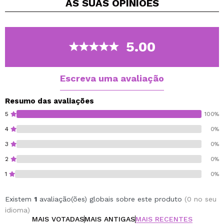
AS SUAS
OPINIÕES
sem ressecar.
Carvão Ativado Orgânico – Atua como um poderoso
limpador, removendo impurezas, toxinas e excesso
de oleosidade, reduzindo o risco de erupções
5.00
cutâneas.
Óleo de Tea Tree Orgânico – Com propriedades
antissépticas e calmantes, ajuda a reduzir
Escreva uma avaliação
inflamações e manchas.
Manteiga de Karité – Hidrata e nutre a pele,
Resumo das avaliações
prevenindo o ressecamento sem obstruir os
5
100%
poros.
4
0%
Adequado para peles sensíveis.
3
0%
Vegan.
2
0%
Cruelty Free.
1
0%
Existem
1
avaliação(ões) globais sobre este produto
(0 no seu
idioma)
MAIS VOTADAS
MAIS ANTIGAS
MAIS RECENTES