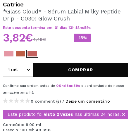
QUERO REGISTAR-ME
Catrice
*Glass Cloud* - Sérum Labial Milky Peptide
Ao criar uma conta no Maquibeauty.pt pode fazer as suas
Drip - C030: Glow Crush
compras rapidamente, verificar o estado das suas
encomendas e consultar as suas operações anteriores.
Este desconto termina em:
01
dias
13
h
:
18
m
:
59
s
3,82€
-15%
4,49€
CRIAR CONTA
COMPRAR
Confirme sua ordem antes de
00
h
:
18
m
:
59
s
e será enviado de nosso
armazém
amanhã
0 comment (s) /
Deixe um comentário
Este produto foi
visto 2 vezes
nas últimas 24 horas.
Conteúdo: 9.00 ml
Preço x 100 Ml: 49,89€