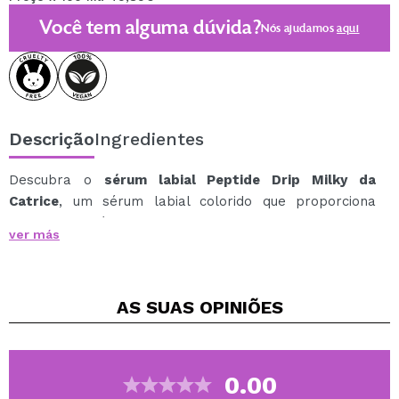
Você tem alguma dúvida?
Nós ajudamos
aqui
Descrição
Ingredientes
Descubra o
sérum labial Peptide Drip Milky da
Catrice
, um sérum labial colorido que proporciona
brilho irresistível, hidratação e um acabamento com
ver más
efeito de lábios brilhantes e viçosos.
Sua fórmula é enriquecida com ceramidas e peptídeos,
que ajudam a cuidar, suavizar e hidratar os lábios,
AS SUAS
OPINIÕES
proporcionando uma sensação imediata de conforto.
Com um aroma delicioso e um aplicador inclinado em
formato de rosca, permite uma aplicação ultra suave,
confortável e precisa a cada passada.
0.00