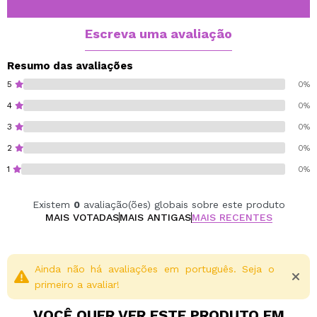
Cruelty free.
Vegan.
Escreva uma avaliação
Resumo das avaliações
5
0%
4
0%
3
0%
2
0%
1
0%
Existem
0
avaliação(ões) globais sobre este produto
MAIS VOTADAS
MAIS ANTIGAS
MAIS RECENTES
Ainda não há avaliações em português. Seja o
primeiro a avaliar!
VOCÊ QUER VER ESTE PRODUTO EM