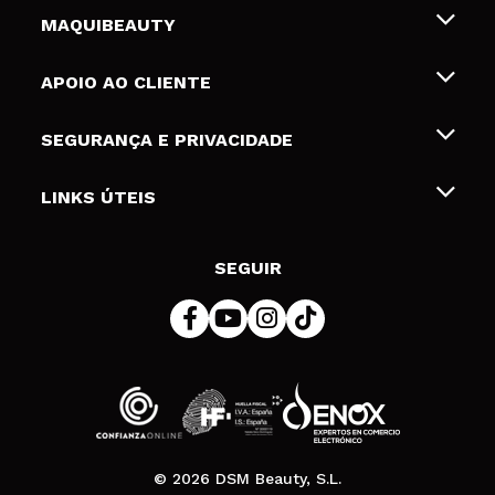
MAQUIBEAUTY
Sobre nós
APOIO AO CLIENTE
Emprego
Envios e Devoluções
SEGURANÇA E PRIVACIDADE
Gift Cards
Desistência / Devoluções
Termos e Privacidade
LINKS ÚTEIS
Formas de pagamento
Política de privacidade
Contato
Desconto Estudantes
Política de cookies
SEGUIR
Resolução de litígios em linha (ODR)
© 2026 DSM Beauty, S.L.