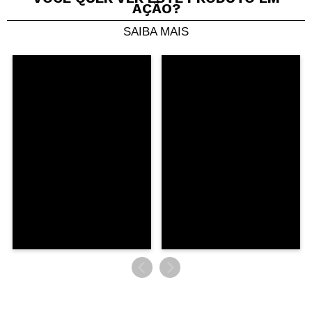
AÇÃO?
SAIBA MAIS
Compartilhar um vídeo ou uma foto
Seu vídeo pode ser o primeiro. Imagine isso...
Recomenda esta compra?
Sim
Não
5/5
ENVIAR