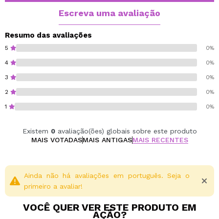
Escreva uma avaliação
Vegan.
Cruelty free.
Resumo das avaliações
5
0%
4
0%
3
0%
2
0%
1
0%
Existem
0
avaliação(ões) globais sobre este produto
MAIS VOTADAS
MAIS ANTIGAS
MAIS RECENTES
Ainda não há avaliações em português. Seja o
primeiro a avaliar!
VOCÊ QUER VER ESTE PRODUTO EM
AÇÃO?