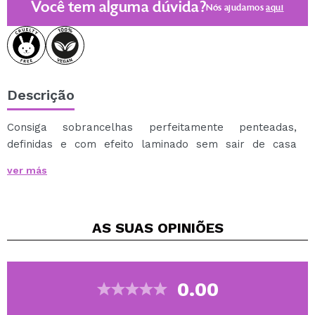
Você tem alguma dúvida?
Nós ajudamos
aqui
Descrição
Consiga sobrancelhas perfeitamente penteadas,
definidas e com efeito laminado sem sair de casa
graças ao
gel para sobrancelhas Claresa Claresa
.
ver más
Sua fórmula, enriquecida com cafeína, aloe vera e
glicerina, não apenas modela, mas também fortalece e
cuida dos pelos das sobrancelhas a cada aplicação.
AS SUAS
OPINIÕES
Com uma textura leve e transparente, este gel seca
rapidamente, deixando um acabamento natural e mate
que dura o dia todo.
Seu pincel de silicone permite uma aplicação precisa,
0.00
ideal até mesmo para sobrancelhas densas ou
rebeldes.