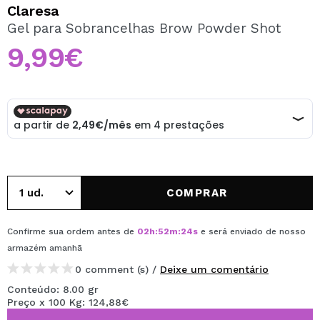
QUERO REGISTAR-ME
Claresa
Gel para Sobrancelhas Brow Powder Shot
Ao criar uma conta no Maquibeauty.pt pode fazer as suas
compras rapidamente, verificar o estado das suas
9,99€
encomendas e consultar as suas operações anteriores.
CRIAR CONTA
COMPRAR
Confirme sua ordem antes de
02
h
:
52
m
:
24
s
e será enviado de nosso
armazém
amanhã
0 comment (s) /
Deixe um comentário
Conteúdo: 8.00 gr
Preço x 100 Kg: 124,88€