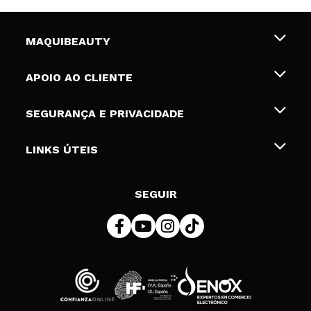
MAQUIBEAUTY
Sobre nós
APOIO AO CLIENTE
Emprego
Envios e Devoluções
SEGURANÇA E PRIVACIDADE
Gift Cards
Desistência / Devoluções
Termos e Privacidade
LINKS ÚTEIS
Formas de pagamento
Política de privacidade
Contato
Desconto Estudantes
Política de cookies
SEGUIR
Resolução de litígios em linha (ODR)