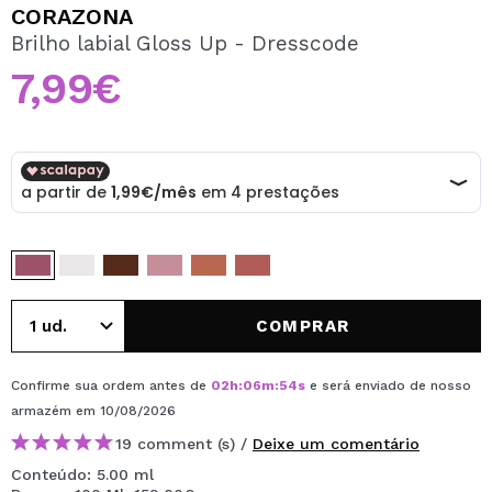
QUERO REGISTAR-ME
CORAZONA
Brilho labial Gloss Up - Dresscode
Ao criar uma conta no Maquibeauty.pt pode fazer as suas
compras rapidamente, verificar o estado das suas
7,99€
encomendas e consultar as suas operações anteriores.
CRIAR CONTA
COMPRAR
Confirme sua ordem antes de
02
h
:
06
m
:
53
s
e será enviado de nosso
armazém
em 10/08/2026
19 comment (s) /
Deixe um comentário
Conteúdo: 5.00 ml