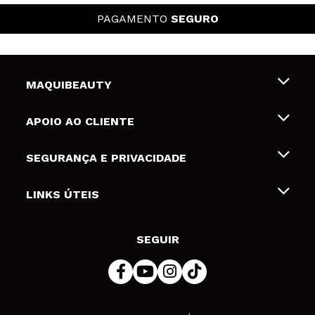
PAGAMENTO
SEGURO
MAQUIBEAUTY
Sobre nós
APOIO AO CLIENTE
Emprego
Envios e Devoluções
SEGURANÇA E PRIVACIDADE
Gift Cards
Desistência / Devoluções
Termos e Privacidade
LINKS ÚTEIS
Formas de pagamento
Política de privacidade
Contato
Desconto Estudantes
Política de cookies
SEGUIR
Resolução de litígios em linha (ODR)