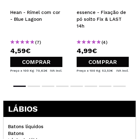
Hean - Rímel com cor
essence - Fixação de
- Blue Lagoon
pó solto Fix & LAST
14h
(7)
(4)
4,59€
4,99€
COMPRAR
COMPRAR
Preço x 100 Kg: 70,62€
IVA Incl.
Preço x 100 Kg: 52,53€
IVA Incl.
LÁBIOS
Batons líquidos
Batons