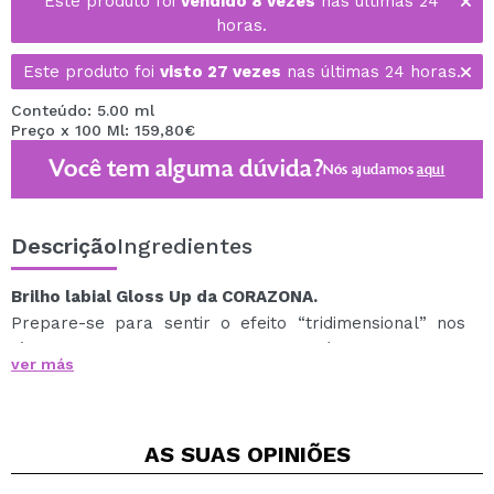
Este produto foi
vendido 8 vezes
nas últimas 24
horas.
Este produto foi
visto 27 vezes
nas últimas 24 horas.
Conteúdo: 5.00 ml
Preço x 100 Ml: 159,80€
Você tem alguma dúvida?
Nós ajudamos
aqui
Descrição
Ingredientes
Brilho labial Gloss Up da CORAZONA.
Prepare-se para sentir o efeito “tridimensional” nos
lábios. Gloss Up vem em 6 tons incríveis para deixar
ver más
seus lábios os mais brilhantes do planeta.
Efeito de preenchimento, sensação confortável e zero
pegajosa graças aos seus ingredientes hidratantes e
AS SUAS
OPINIÕES
emolientes, incluindo óleo de amêndoa.
O formato do aplicador permite delinear os lábios com