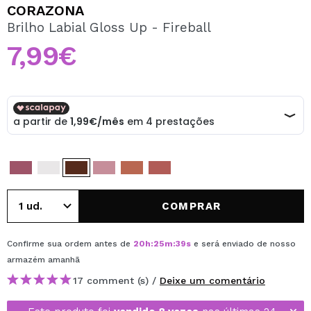
QUERO REGISTAR-ME
CORAZONA
Brilho Labial Gloss Up - Fireball
Ao criar uma conta no Maquibeauty.pt pode fazer as suas
compras rapidamente, verificar o estado das suas
7,99€
encomendas e consultar as suas operações anteriores.
CRIAR CONTA
COMPRAR
Confirme sua ordem antes de
20
h
:
25
m
:
39
s
e será enviado de nosso
armazém
amanhã
17 comment (s) /
Deixe um comentário