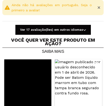
Deixe-se surpreender pela sua cor e pelos seus
Ainda não há avaliações em português. Seja o
primeiro a avaliar!
flashes multicoloridos em vermelho e rosa, sem dúvida
um dos mais especiais e "spicy" da coleção.
Praliné:
O mais envolvente de todos, com um tom
castanho chocolate, um tom “praliné” super doce para
Ver 17 avaliação(ões) em outros idiomas
os lábios. Se você adora quentinhos, esse gloss é seu.
VOCÊ QUER VER ESTE PRODUTO EM
AÇÃO?
Vegan.
Cruelty free.
SAIBA MAIS
Compartilhar um vídeo ou uma foto
Seu vídeo pode ser o primeiro. Imagine isso...
Recomenda esta compra?
Sim
Não
5/5
ENVIAR