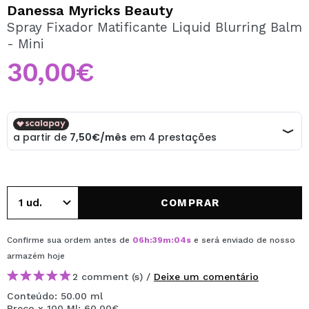
QUERO REGISTAR-ME
Danessa Myricks Beauty
Spray Fixador Matificante Liquid Blurring Balm
Ao criar uma conta no Maquibeauty.pt pode fazer as suas
- Mini
compras rapidamente, verificar o estado das suas
encomendas e consultar as suas operações anteriores.
30,00€
CRIAR CONTA
COMPRAR
Confirme sua ordem antes de
06
h
:
39
m
:
03
s
e será enviado de nosso
armazém
hoje
2 comment (s) /
Deixe um comentário
Conteúdo: 50.00 ml
Preço x 100 Ml: 60,00€