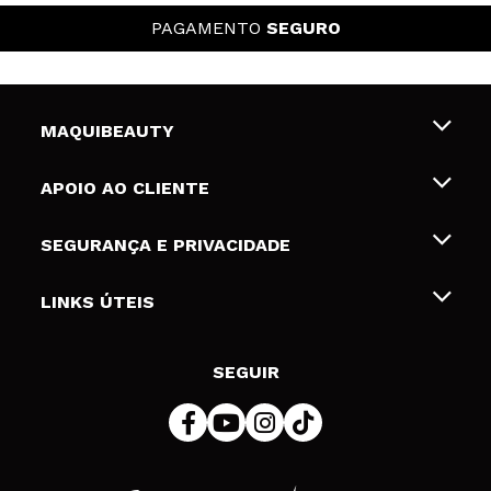
PAGAMENTO
SEGURO
MAQUIBEAUTY
Sobre nós
APOIO AO CLIENTE
Emprego
Envios e Devoluções
SEGURANÇA E PRIVACIDADE
Gift Cards
Desistência / Devoluções
Termos e Privacidade
LINKS ÚTEIS
Formas de pagamento
Política de privacidade
Contato
Desconto Estudantes
Política de cookies
SEGUIR
Resolução de litígios em linha (ODR)