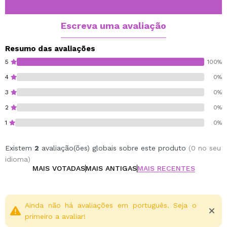
hidratantes que cuidam da pele enquanto mantêm a
maquiagem intacta.
Escreva uma avaliação
Ideal para todos os tipos de pele, especialmente
mistas ou oleosas. Uma revolução na sua rotina de
Resumo das avaliações
maquiagem!
5
100%
4
0%
Upsalite®
3
0%
Cruelty free.
2
0%
1
0%
Existem
2
avaliação(ões) globais sobre este produto
(0 no seu
idioma)
MAIS VOTADAS
MAIS ANTIGAS
MAIS RECENTES
Ainda não há avaliações em português. Seja o
primeiro a avaliar!