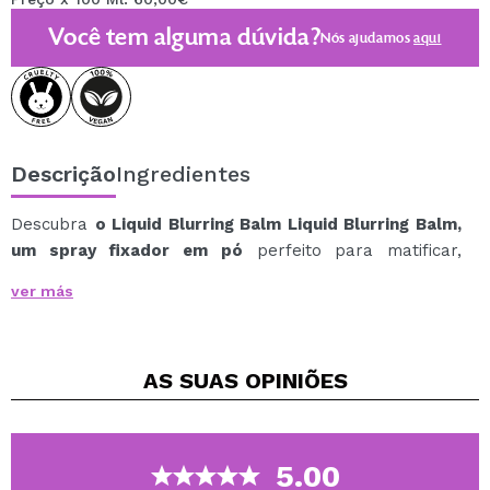
Você tem alguma dúvida?
Nós ajudamos
aqui
Descrição
Ingredientes
Descubra
o Liquid Blurring Balm Liquid Blurring Balm,
um spray fixador em pó
perfeito para matificar,
suavizar e fixar sua maquiagem sem pesar.
ver más
Graças à tecnologia Danessa Myricks, este spray ajuda
a disfarçar a textura da pele, controlar o brilho e
deixar um acabamento natural e sedoso o dia todo.
AS SUAS
OPINIÕES
Sua fórmula leve e inovadora pode ser aplicada
tradicionalmente ou com pincel, esponja ou pó
compacto, como um pó compacto.
Ele não resseca a pele, não deixa a pele opaca e
5.00
também é enriquecido com ingredientes ativos