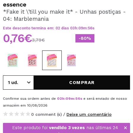
QUERO REGISTAR-ME
essence
*Fake it \'till you make it* - Unhas postiças -
Ao criar uma conta no Maquibeauty.pt pode fazer as suas
04: Marblemania
compras rapidamente, verificar o estado das suas
encomendas e consultar as suas operações anteriores.
Este desconto termina em:
02
dias
03
h
:
09
m
:
55
s
0,76€
-80%
3,79€
CRIAR CONTA
COMPRAR
Confirme sua ordem antes de
02
h
:
09
m
:
55
s
e será enviado de nosso
armazém
em 10/08/2026
0 comment (s) /
Deixe um comentário
Este produto foi
vendido 3 vezes
nas últimas 24