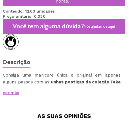
horas.
Conteúdo: 12.00 unidades
Preço unitário: 0,32€
Você tem alguma dúvida?
Nós ajudamos
aqui
Descrição
Consiga uma manicure única e original em apenas
alguns passos com as
unhas postiças da coleção Fake
it \'till you make it da essence.
ver más
Muito fácil de aplicar nas unhas.
Graças a essas unhas postiças, você pode ter designs
únicos em suas unhas sem precisar ir a um salão de
AS SUAS
OPINIÕES
beleza.
12 unhas artificiais autoadesivas disponíveis em 5