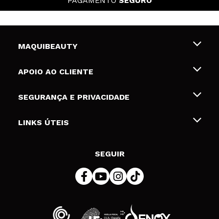
PAGAMENTO
SEGURO
MAQUIBEAUTY
Sobre nós
APOIO AO CLIENTE
Emprego
Envios e Devoluções
SEGURANÇA E PRIVACIDADE
Gift Cards
Desistência / Devoluções
Termos e Privacidade
LINKS ÚTEIS
Formas de pagamento
Política de privacidade
Contato
Desconto Estudantes
Política de cookies
SEGUIR
Resolução de litígios em linha (ODR)