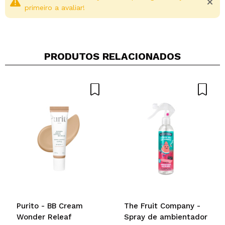
primeiro a avaliar!
PRODUTOS RELACIONADOS
Compartilhar um vídeo ou uma foto
Seu vídeo pode ser o primeiro. Imagine isso...
Recomenda esta compra?
Sim
Não
5/5
ENVIAR
Purito - BB Cream
The Fruit Company -
Wonder Releaf
Spray de ambientador