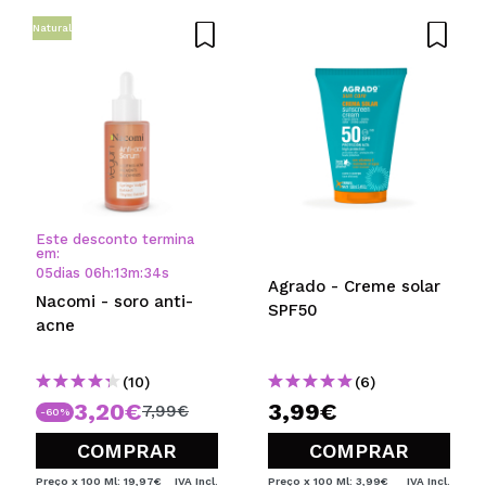
Natural
Este desconto termina
em:
05
dias
06
h
:
13
m
:
34
s
Agrado - Creme solar
Nacomi - soro anti-
SPF50
acne
(10)
(6)
3,20€
3,99€
7,99€
-60%
COMPRAR
COMPRAR
Preço x 100 Ml: 19,97€
IVA Incl.
Preço x 100 Ml: 3,99€
IVA Incl.