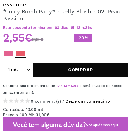
QUERO REGISTAR-ME
essence
*Juicy Bomb Party* - Jelly Blush - 02: Peach
Ao criar uma conta no Maquibeauty.pt pode fazer as suas
Passion
compras rapidamente, verificar o estado das suas
encomendas e consultar as suas operações anteriores.
Este desconto termina em:
03
dias
18
h
:
13
m
:
36
s
2,55€
-20%
3,19€
CRIAR CONTA
COMPRAR
Confirme sua ordem antes de
17
h
:
13
m
:
36
s
e será enviado de nosso
armazém
amanhã
0 comment (s) /
Deixe um comentário
Conteúdo: 10.00 ml
Preço x 100 Ml: 31,90€
Você tem alguma dúvida?
Nós ajudamos
aqui