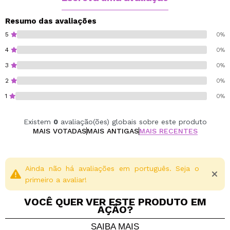
Gluten free.
Resumo das avaliações
Paraben free.
5
0%
Cruelty free.
4
0%
Vegan.
3
0%
2
0%
1
0%
Existem
0
avaliação(ões) globais sobre este produto
MAIS VOTADAS
MAIS ANTIGAS
MAIS RECENTES
Ainda não há avaliações em português. Seja o
primeiro a avaliar!
VOCÊ QUER VER ESTE PRODUTO EM
AÇÃO?
SAIBA MAIS