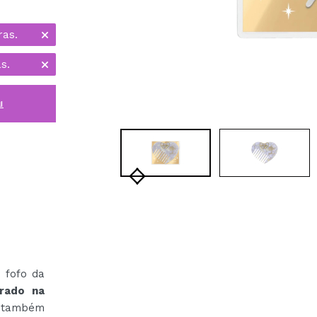
ras.
s.
i
 fofo da
rado na
 também