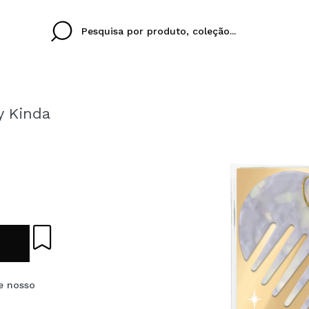
y Kinda
Cristina
Antonia
Ines
Eu não tenho uma c
EU IDIOMA
ez que
Buena experiencia
Muy bien
Spedizi
QUERO
PORTUGUESE
E
eriencia
imballa
ajería.
elegan
colori sc
Ao criar uma conta no
rapidamente, verificar
operações anteriores.
de nosso