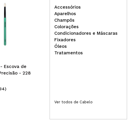
Accessórios
Aparelhos
Champôs
Colorações
Condicionadores e Máscaras
Agrado - Desodorante roll-
Tec
Fixadores
on Rosa Mosqueta Control
com
Óleos
Care Women
Wat
Tratamentos
- Escova de
Precisão - 228
34)
(11)
1,00€
1,
Ver todos de Cabelo