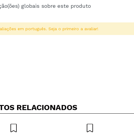
ção(ões) globais sobre este produto
aliações em português. Seja o primeiro a avaliar!
Compartilhar um vídeo ou uma foto
Seu vídeo pode ser o primeiro. Imagine isso...
TOS RELACIONADOS
5/
mpra?
Sim
Não
AR