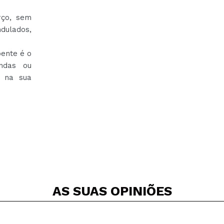
rço, sem
dulados,
pente é o
ondas ou
o na sua
AS SUAS
OPINIÕES