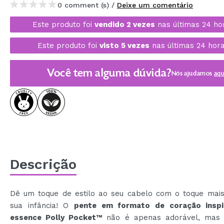
0 comment (s) /
Deixe um comentário
MAQUIFARMA
Este produto foi
vendido 2 vezes
nas últimas 24 ho
KOREA ZONE
Este produto foi
visto 5 vezes
nas últimas 24 hora
TRAVEL SIZE
NATURE
Você tem alguma dúvida?
Nós ajudamos
aqu
DESCONTOS
OUTLET
ELES VOLTARAM!
EM BREVE
Descrição
BLOG
Dê um toque de estilo ao seu cabelo com o toque mais
sua infância! O
pente em formato de coração inspi
essence Polly Pocket™
não é apenas adorável, mas