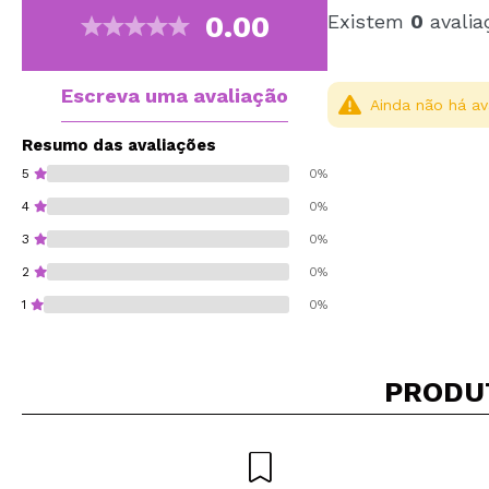
0.00
Existem
0
avalia
Escreva uma avaliação
Ainda não há av
Resumo das avaliações
5
0%
4
0%
3
0%
2
0%
1
0%
PRODU
Recomenda esta co
ENVI