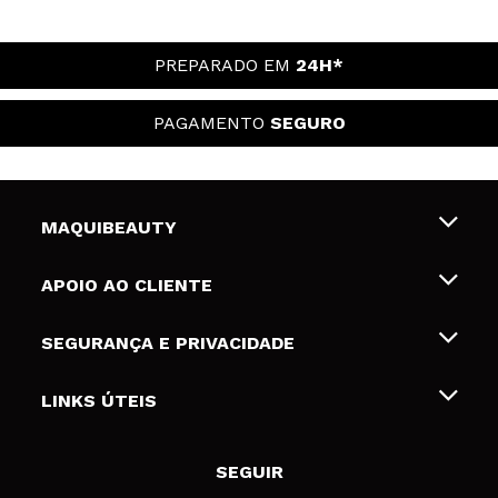
PREPARADO EM
24H*
PAGAMENTO
SEGURO
MAQUIBEAUTY
Sobre nós
APOIO AO CLIENTE
Emprego
Envios e Devoluções
SEGURANÇA E PRIVACIDADE
Gift Cards
Desistência / Devoluções
Termos e Privacidade
LINKS ÚTEIS
Formas de pagamento
Política de privacidade
Contato
Desconto Estudantes
Política de cookies
SEGUIR
Resolução de litígios em linha (ODR)