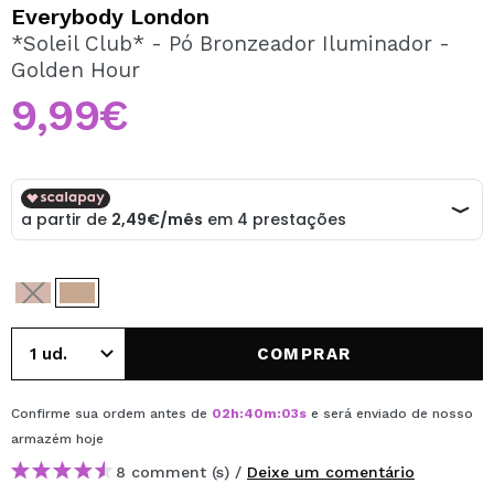
QUERO REGISTAR-ME
Everybody London
*Soleil Club* - Pó Bronzeador Iluminador -
Ao criar uma conta no Maquibeauty.pt pode fazer as suas
Golden Hour
compras rapidamente, verificar o estado das suas
encomendas e consultar as suas operações anteriores.
9,99€
CRIAR CONTA
COMPRAR
Confirme sua ordem antes de
02
h
:
40
m
:
03
s
e será enviado de nosso
armazém
hoje
8 comment (s) /
Deixe um comentário