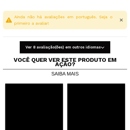
Ainda não há avaliações em português. Seja o
primeiro a avaliar!
Ver 8 avaliação(ões) em outros idiomas
VOCÊ QUER VER ESTE PRODUTO EM
AÇÃO?
SAIBA MAIS
Compartilhar um vídeo ou uma foto
Seu vídeo pode ser o primeiro. Imagine isso...
Recomenda esta compra?
Sim
Não
5/5
ENVIAR