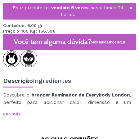
Este produto foi
vendido 5 vezes
nas últimas 24
horas.
Conteúdo: 6.00 gr
Preço x 100 Kg: 166,50€
Você tem alguma dúvida?
Nós ajudamos
aqui
Descrição
Ingredientes
Descubra o
bronzer iluminador da Everybody London
,
perfeito para adicionar calor, dimensão e um
acabamento radiante ao seu rosto.
ver más
Sua fórmula ultraleve combina um efeito bronzeador
com um toque sutil de luminosidade, ajudando a realçar
o tom da pele sem deixar um acabamento opaco.