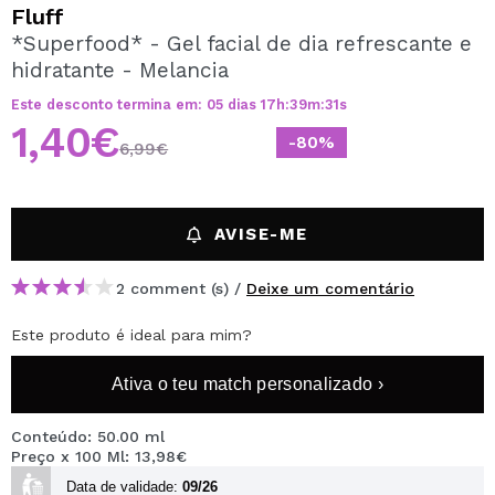
QUERO REGISTAR-ME
Fluff
*Superfood* - Gel facial de dia refrescante e
Ao criar uma conta no Maquibeauty.pt pode fazer as suas
hidratante - Melancia
compras rapidamente, verificar o estado das suas
encomendas e consultar as suas operações anteriores.
Este desconto termina em:
05
dias
17
h
:
39
m
:
31
s
1,40€
-80%
6,99€
CRIAR CONTA
AVISE-ME
2 comment (s) /
Deixe um comentário
Este produto é ideal para mim?
Ativa o teu match personalizado ›
Conteúdo: 50.00 ml
Preço x 100 Ml: 13,98€
Data de validade:
09/26