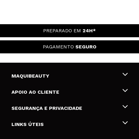
PREPARADO EM
24H*
PAGAMENTO
SEGURO
MAQUIBEAUTY
Sobre nós
APOIO AO CLIENTE
Emprego
Envios e Devoluções
SEGURANÇA E PRIVACIDADE
Gift Cards
Desistência / Devoluções
Termos e Privacidade
LINKS ÚTEIS
Formas de pagamento
Política de privacidade
Contato
Desconto Estudantes