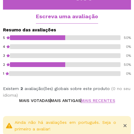
Graças ao seu conteúdo vitamínico e mineral, ajuda a
restaurar o equilíbrio natural da pele, revitalizando a
pele cansada e sem brilho.
Escreva uma avaliação
Proporciona elasticidade e luminosidade.
Oil-free.
Resumo das avaliações
5
50%
4
0%
3
0%
2
50%
1
0%
Existem
2
avaliação(ões) globais sobre este produto
(0 no seu
idioma)
MAIS VOTADAS
MAIS ANTIGAS
MAIS RECENTES
Ainda não há avaliações em português. Seja o
primeiro a avaliar!