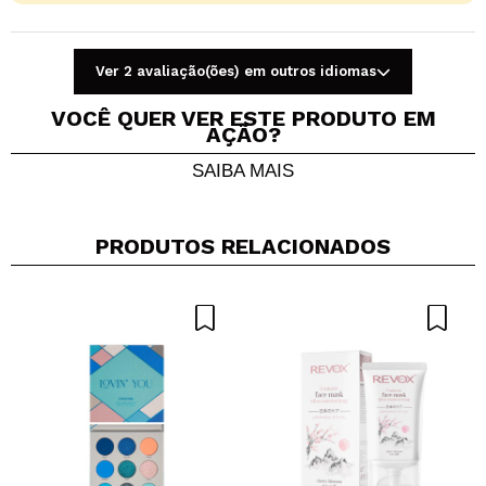
Ver 2 avaliação(ões) em outros idiomas
VOCÊ QUER VER ESTE PRODUTO EM
AÇÃO?
SAIBA MAIS
Compartilhar um vídeo ou uma foto
Seu vídeo pode ser o primeiro. Imagine isso...
PRODUTOS RELACIONADOS
Recomenda esta compra?
Sim
Não
5/5
ENVIAR