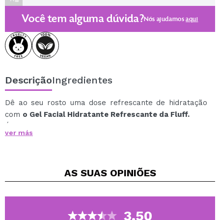
Você tem alguma dúvida?
Nós ajudamos
aqui
Descrição
Ingredientes
Dê ao seu rosto uma dose refrescante de hidratação
com
o Gel Facial Hidratante Refrescante da Fluff.
É um coquetel frio que deixa a pele do rosto macia,
ver más
radiante e revitalizada.
O extrato de melancia refresca e nutre a pele. Além
disso, é rico em antioxidantes, previne o
AS SUAS
OPINIÕES
envelhecimento da pele protegendo-a dos radicais
livres. Seus outros ingredientes, como trealose, extrato
de aloe vera e suco de yacon, hidratam intensamente,
nutrem e refrescam a pele, proporcionando alívio.
3.50