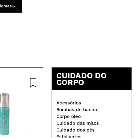
diomas
5
CUIDADO DO
CORPO
Acessórios
Bombas de banho
Corpo óleo
Claresa - Esmalte
Cuidado das mãos
semipermanente Soak off
Cuidado dos pés
Marshmallow - 06
Med
Esfoliantes