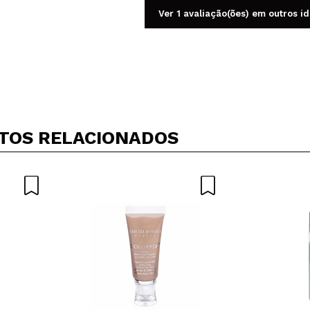
Ver 1 avaliação(ões) em outros i
Compartilhar um vídeo ou uma foto
Seu vídeo pode ser o primeiro. Imagine isso...
TOS RELACIONADOS
5/
mpra?
Sim
Não
AR