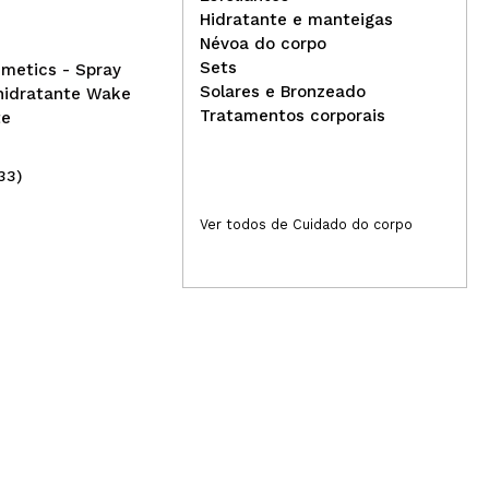
Med
Hidratante e manteigas
ant
Névoa do corpo
Nig
Sets
metics - Spray
Solares e Bronzeado
hidratante Wake
Tratamentos corporais
te
33)
(4)
4,95€
18
Ver todos de Cuidado do corpo