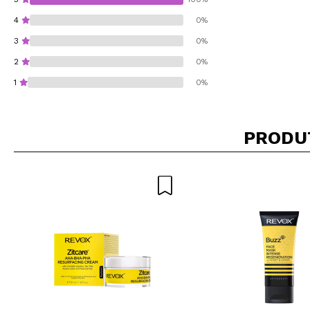
4
0%
3
0%
2
0%
1
0%
PRODU
Recomenda esta co
ENVI