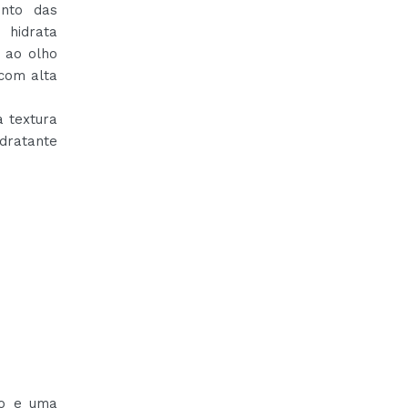
ento das
hidrata
 ao olho
 com alta
a textura
dratante
to e uma