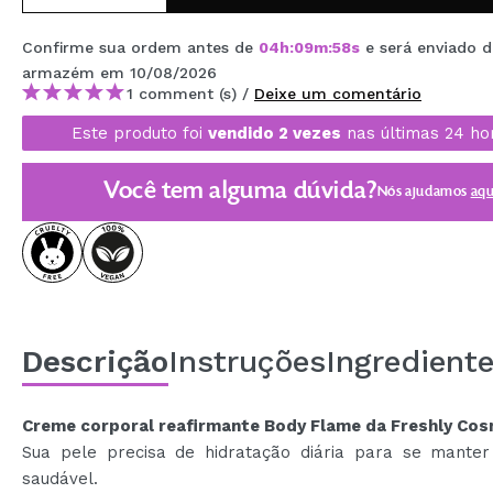
MAQUIFARMA
Confirme sua ordem antes de
04
h
:
09
m
:
58
s
e será enviado 
KOREA ZONE
armazém
em 10/08/2026
1 comment (s) /
Deixe um comentário
TRAVEL SIZE
Este produto foi
vendido 2 vezes
nas últimas 24 ho
NATURE
Você tem alguma dúvida?
Nós ajudamos
aqu
DESCONTOS
OUTLET
ELES VOLTARAM!
EM BREVE
Descrição
Instruções
Ingredient
BLOG
Creme corporal reafirmante Body Flame da Freshly Cos
Sua pele precisa de hidratação diária para se manter
saudável.