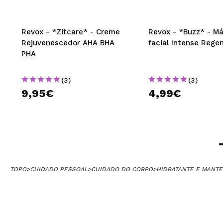
Revox - *Zitcare* - Creme
Revox - *Buzz* - M
Rejuvenescedor AHA BHA
facial Intense Rege
PHA
(3)
(3)
9,95€
4,99€
TOPO
>
CUIDADO PESSOAL
>
CUIDADO DO CORPO
>
HIDRATANTE E MANTE