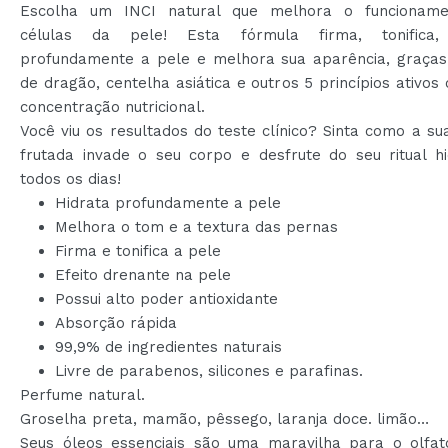
Escolha um INCI natural que melhora o funcionam
células da pele! Esta fórmula firma, tonifica, 
profundamente a pele e melhora sua aparência, graças
de dragão, centelha asiática e outros 5 princípios ativos
concentração nutricional.
Você viu os resultados do teste clínico? Sinta como a su
frutada invade o seu corpo e desfrute do seu ritual hi
todos os dias!
Hidrata profundamente a pele
Melhora o tom e a textura das pernas
Firma e tonifica a pele
Efeito drenante na pele
Possui alto poder antioxidante
Absorção rápida
99,9% de ingredientes naturais
Livre de parabenos, silicones e parafinas.
Perfume natural.
Groselha preta, mamão, pêssego, laranja doce. limão…
Seus óleos essenciais são uma maravilha para o olfa