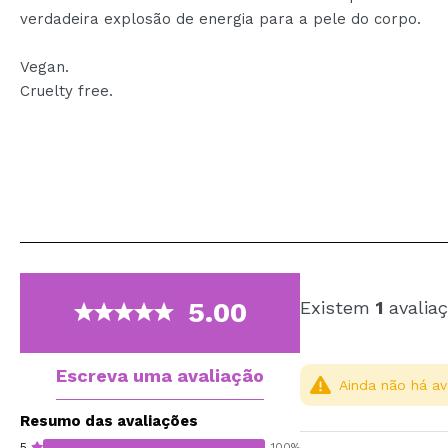
verdadeira explosão de energia para a pele do corpo.
Vegan.
Cruelty free.
5.00
Existem
1
avaliaç
Escreva uma avaliação
Ainda não há av
Resumo das avaliações
5
100%