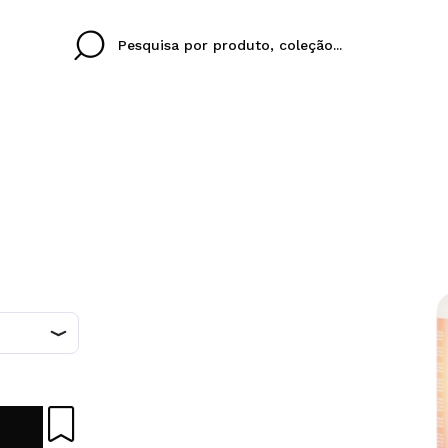
Cristina
Antonia
Ines
Eu não tenho uma c
EU IDIOMA
ez que
Buena experiencia
Muy bien
Spedizi
QUERO
PORTUGUESE
E
eriencia
imballa
ajería.
elegan
colori sc
Ao criar uma conta no
rapidamente, verificar
operações anteriores.