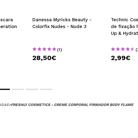
áscara
Danessa Myricks Beauty -
Technic Cos
neration
Colorfix Nudes - Nude 3
de fixação 
Up & Hydra
(1)
(
28,50€
2,99€
IGAS
>
FRESHLY COSMETICS - CREME CORPORAL FIRMADOR BODY FLAME