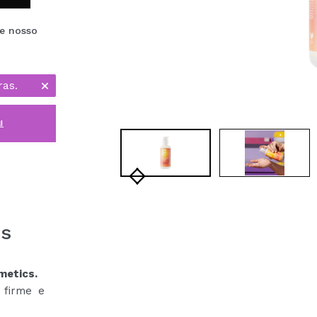
de nosso
ras.
i
es
metics.
 firme e