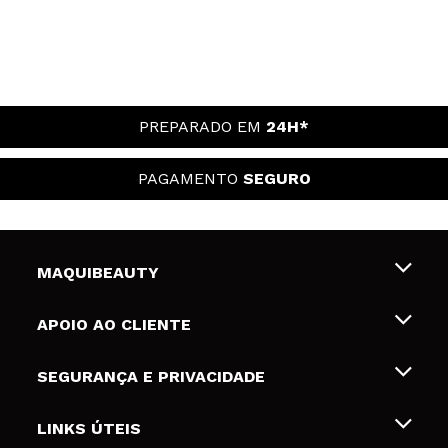
PREPARADO EM
24H*
PAGAMENTO
SEGURO
MAQUIBEAUTY
Sobre nós
APOIO AO CLIENTE
Emprego
Envios e Devoluções
SEGURANÇA E PRIVACIDADE
Gift Cards
Desistência / Devoluções
Termos e Privacidade
LINKS ÚTEIS
Formas de pagamento